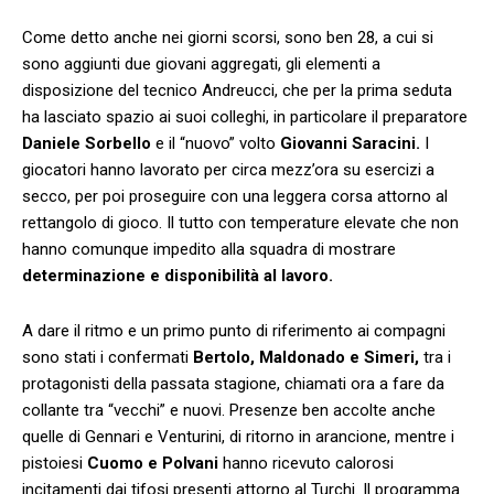
Come detto anche nei giorni scorsi, sono ben 28, a cui si
sono aggiunti due giovani aggregati, gli elementi a
disposizione del tecnico Andreucci, che per la prima seduta
ha lasciato spazio ai suoi colleghi, in particolare il preparatore
Daniele Sorbello
e il “nuovo” volto
Giovanni Saracini.
I
giocatori hanno lavorato per circa mezz’ora su esercizi a
secco, per poi proseguire con una leggera corsa attorno al
rettangolo di gioco. Il tutto con temperature elevate che non
hanno comunque impedito alla squadra di mostrare
determinazione e disponibilità al lavoro.
A dare il ritmo e un primo punto di riferimento ai compagni
sono stati i confermati
Bertolo, Maldonado e Simeri,
tra i
protagonisti della passata stagione, chiamati ora a fare da
collante tra “vecchi” e nuovi. Presenze ben accolte anche
quelle di Gennari e Venturini, di ritorno in arancione, mentre i
pistoiesi
Cuomo e Polvani
hanno ricevuto calorosi
incitamenti dai tifosi presenti attorno al Turchi. Il programma