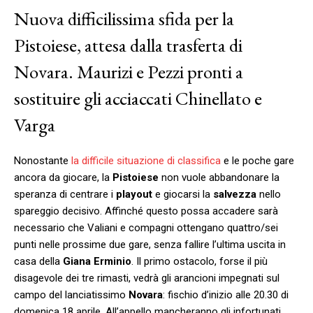
Nuova difficilissima sfida per la
Pistoiese, attesa dalla trasferta di
Novara. Maurizi e Pezzi pronti a
sostituire gli acciaccati Chinellato e
Varga
Nonostante
la difficile situazione di classifica
e le poche gare
ancora da giocare, la
Pistoiese
non vuole abbandonare la
speranza di centrare i
playout
e giocarsi la
salvezza
nello
spareggio decisivo. Affinché questo possa accadere sarà
necessario che Valiani e compagni ottengano quattro/sei
punti nelle prossime due gare, senza fallire l’ultima uscita in
casa della
Giana Erminio
. Il primo ostacolo, forse il più
disagevole dei tre rimasti, vedrà gli arancioni impegnati sul
campo del lanciatissimo
Novara
: fischio d’inizio alle 20.30 di
domenica 18 aprile. All’appello mancheranno gli infortunati