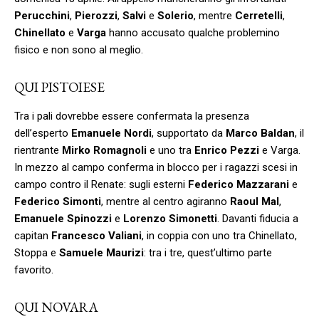
Perucchini
,
Pierozzi
,
Salvi
e
Solerio
, mentre
Cerretelli
,
Chinellato
e
Varga
hanno accusato qualche problemino
fisico e non sono al meglio.
QUI PISTOIESE
Tra i pali dovrebbe essere confermata la presenza
dell’esperto
Emanuele Nordi
, supportato da
Marco Baldan
, il
rientrante
Mirko Romagnoli
e uno tra
Enrico Pezzi
e Varga.
In mezzo al campo conferma in blocco per i ragazzi scesi in
campo contro il Renate: sugli esterni
Federico Mazzarani
e
Federico Simonti
, mentre al centro agiranno
Raoul Mal
,
Emanuele Spinozzi
e
Lorenzo Simonetti
. Davanti fiducia a
capitan
Francesco Valiani
, in coppia con uno tra Chinellato,
Stoppa e
Samuele Maurizi
: tra i tre, quest’ultimo parte
favorito.
QUI NOVARA