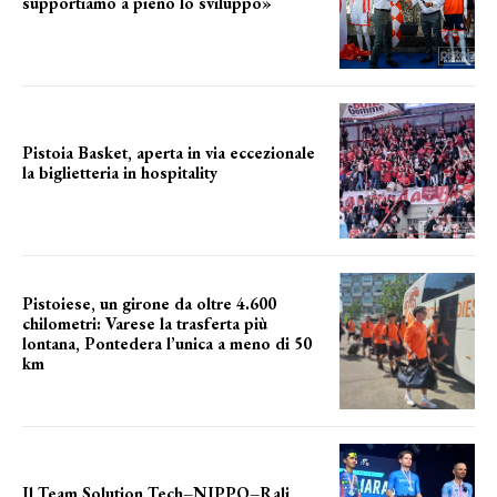
supportiamo a pieno lo sviluppo»
La posizione del sindaco
Pistoia Basket, aperta in via eccezionale
la biglietteria in hospitality
Grande richiesta
Pistoiese, un girone da oltre 4.600
chilometri: Varese la trasferta più
lontana, Pontedera l’unica a meno di 50
km
le distanze da percorrere
Il Team Solution Tech–NIPPO–Rali