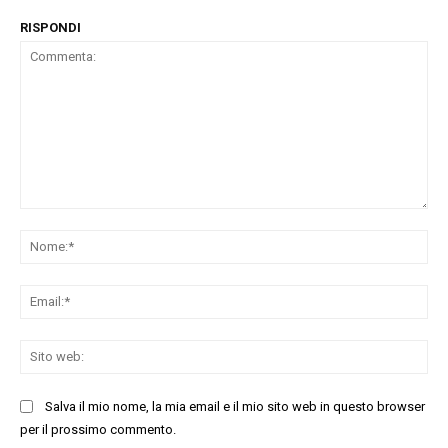
RISPONDI
Commenta:
No
Ema
Sit
we
Salva il mio nome, la mia email e il mio sito web in questo browser
per il prossimo commento.