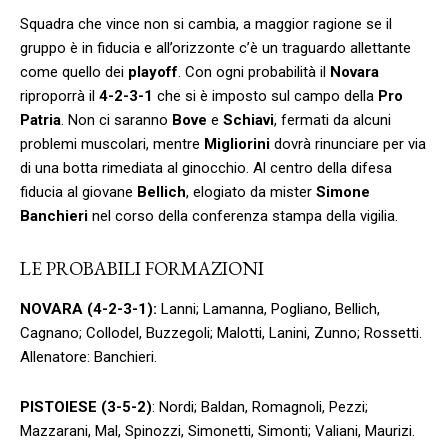
Squadra che vince non si cambia, a maggior ragione se il
gruppo è in fiducia e all’orizzonte c’è un traguardo allettante
come quello dei
playoff
. Con ogni probabilità il
Novara
riproporrà il
4-2-3-1
che si è imposto sul campo della
Pro
Patria
. Non ci saranno
Bove
e
Schiavi
, fermati da alcuni
problemi muscolari, mentre
Migliorini
dovrà rinunciare per via
di una botta rimediata al ginocchio. Al centro della difesa
fiducia al giovane
Bellich
, elogiato da mister
Simone
Banchieri
nel corso della conferenza stampa della vigilia.
LE PROBABILI FORMAZIONI
NOVARA (4-2-3-1):
Lanni; Lamanna, Pogliano, Bellich,
Cagnano; Collodel, Buzzegoli; Malotti, Lanini, Zunno; Rossetti.
Allenatore: Banchieri.
PISTOIESE (3-5-2)
: Nordi; Baldan, Romagnoli, Pezzi;
Mazzarani, Mal, Spinozzi, Simonetti, Simonti; Valiani, Maurizi.