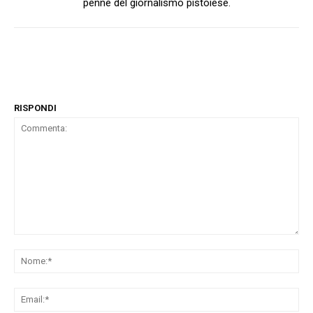
penne del giornalismo pistoiese.
RISPONDI
Commenta:
No
Ema