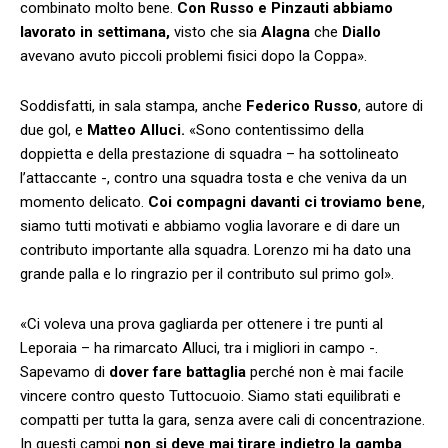
combinato molto bene.
Con Russo e Pinzauti abbiamo
lavorato in settimana,
visto che sia
Alagna
che
Diallo
avevano avuto piccoli problemi fisici dopo la Coppa».
Soddisfatti, in sala stampa, anche
Federico Russo
, autore di
due gol, e
Matteo Alluci.
«Sono contentissimo della
doppietta e della prestazione di squadra – ha sottolineato
l’attaccante -, contro una squadra tosta e che veniva da un
momento delicato.
Coi compagni davanti ci troviamo bene
,
siamo tutti motivati e abbiamo voglia lavorare e di dare un
contributo importante alla squadra. Lorenzo mi ha dato una
grande palla e lo ringrazio per il contributo sul primo gol».
«Ci voleva una prova gagliarda per ottenere i tre punti al
Leporaia – ha rimarcato Alluci, tra i migliori in campo -.
Sapevamo di
dover fare battaglia
perché non è mai facile
vincere contro questo Tuttocuoio. Siamo stati equilibrati e
compatti per tutta la gara, senza avere cali di concentrazione.
In questi campi
non si deve mai tirare indietro la gamba