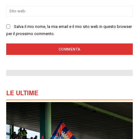
Sit
we
Salva il mio nome, la mia email e il mio sito web in questo browser
per il prossimo commento.
LE ULTIME