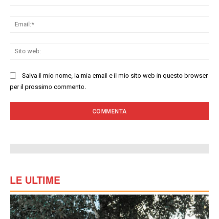
Ema
Sit
we
Salva il mio nome, la mia email e il mio sito web in questo browser
per il prossimo commento.
LE ULTIME