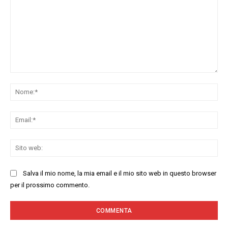
Commenta:
No
Ema
Sit
we
Salva il mio nome, la mia email e il mio sito web in questo browser
per il prossimo commento.