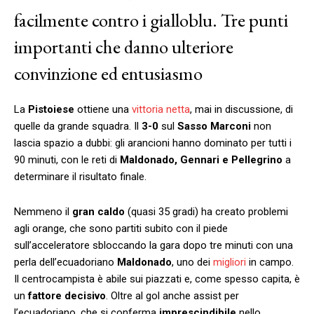
facilmente contro i gialloblu. Tre punti
importanti che danno ulteriore
convinzione ed entusiasmo
La
Pistoiese
ottiene una
vittoria netta
, mai in discussione, di
quelle da grande squadra. Il
3-0
sul
Sasso Marconi
non
lascia spazio a dubbi: gli arancioni hanno dominato per tutti i
90 minuti, con le reti di
Maldonado, Gennari e Pellegrino
a
determinare il risultato finale.
Nemmeno il
gran caldo
(quasi 35 gradi) ha creato problemi
agli orange, che sono partiti subito con il piede
sull’acceleratore sbloccando la gara dopo tre minuti con una
perla dell’ecuadoriano
Maldonado
, uno dei
migliori
in campo.
Il centrocampista è abile sui piazzati e, come spesso capita, è
un
fattore decisivo
. Oltre al gol anche assist per
l’ecuadoriano, che si conferma
imprescindibile
nello