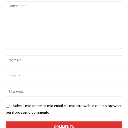
Commenta:
No
Ema
Sit
we
Salva il mio nome, la mia email e il mio sito web in questo browser
per il prossimo commento.