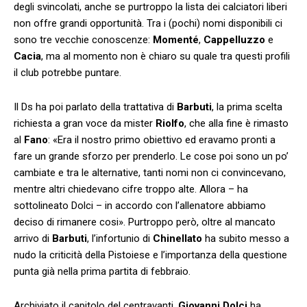
degli svincolati, anche se purtroppo la lista dei calciatori liberi
non offre grandi opportunità. Tra i (pochi) nomi disponibili ci
sono tre vecchie conoscenze:
Momenté
,
Cappelluzzo
e
Cacia
, ma al momento non è chiaro su quale tra questi profili
il club potrebbe puntare.
Il Ds ha poi parlato della trattativa di
Barbuti
, la prima scelta
richiesta a gran voce da mister
Riolfo
, che alla fine è rimasto
al
Fano
: «Era il nostro primo obiettivo ed eravamo pronti a
fare un grande sforzo per prenderlo. Le cose poi sono un po’
cambiate e tra le alternative, tanti nomi non ci convincevano,
mentre altri chiedevano cifre troppo alte. Allora – ha
sottolineato Dolci – in accordo con l’allenatore abbiamo
deciso di rimanere cosi». Purtroppo però, oltre al mancato
arrivo di
Barbuti
, l’infortunio di
Chinellato
ha subito messo a
nudo la criticità della Pistoiese e l’importanza della questione
punta già nella prima partita di febbraio.
Archiviato il capitolo del centravanti,
Giovanni Dolci
ha