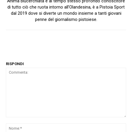
Anima blucerchiata e al tempo stesso profondo conoscitore
di tutto ciò che ruota intorno all’Olandesina, è a Pistoia Sport
dal 2019 dove si diverte un mondo insieme a tanti giovani
penne del giornalismo pistoiese.
RISPONDI
Commenta:
No