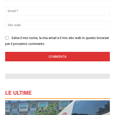
Ema
Sit
we
Salva il mio nome, la mia email e il mio sito web in questo browser
per il prossimo commento.
LE ULTIME