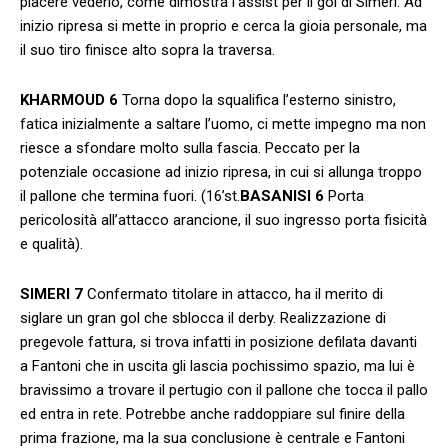
piacere vederlo, come dimostra l’assist per il gol di Simeri. Ad
inizio ripresa si mette in proprio e cerca la gioia personale, ma
il suo tiro finisce alto sopra la traversa.
KHARMOUD
6
Torna dopo la squalifica l’esterno sinistro,
fatica inizialmente a saltare l’uomo, ci mette impegno ma non
riesce a sfondare molto sulla fascia. Peccato per la
potenziale occasione ad inizio ripresa, in cui si allunga troppo
il pallone che termina fuori. (16’st.
BASANISI
6
Porta
pericolosità all’attacco arancione, il suo ingresso porta fisicità
e qualità).
SIMERI
7
Confermato titolare in attacco, ha il merito di
siglare un gran gol che sblocca il derby. Realizzazione di
pregevole fattura, si trova infatti in posizione defilata davanti
a Fantoni che in uscita gli lascia pochissimo spazio, ma lui è
bravissimo a trovare il pertugio con il pallone che tocca il pallo
ed entra in rete. Potrebbe anche raddoppiare sul finire della
prima frazione, ma la sua conclusione è centrale e Fantoni