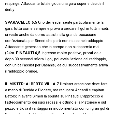
respinge. Attaccante totale gioca una gara super e decide il
derby.
SPARACELLO 6,5
Uno dei leader sente particolarmente la
gara, lotta come sempre e prova a cercare il gol in tutti i modi,
si veste anche da uomo assist nella grande occasione
confezionata per Simeri che però non riesce nel raddoppio.
Attaccante generoso che in campo non si risparmia mai.
(24’st.
PINZAUTI
6,5
Ingresso molto positivo, pronti via e
dopo 30 secondi sfiora il gol, poi avvia l’azione del raddoppio,
con un bell’assist per Basanisi, da cui successivamente arriva
il raddoppio orange.
IL MISTER: ALBERTO VILLA
7
Il mister arancione deve fare
a meno di Donida e Diodato, ma recupera Accardi e capitan
Betolo; in avanti Simeri la spunta su Pinzauti. L’approccio e
l’atteggiamento dei suoi ragazzi è ottimo e la Pistoiese è sul
pezzo e trova il vantaggio in modo meritato con un gran gol di