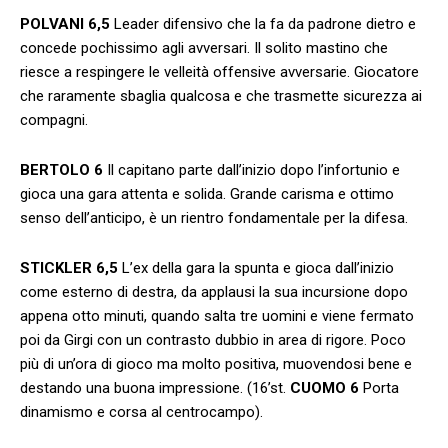
POLVANI
6,5
Leader difensivo che la fa da padrone dietro e
concede pochissimo agli avversari. Il solito mastino che
riesce a respingere le velleità offensive avversarie. Giocatore
che raramente sbaglia qualcosa e che trasmette sicurezza ai
compagni.
BERTOLO 6
Il capitano parte dall’inizio dopo l’infortunio e
gioca una gara attenta e solida. Grande carisma e ottimo
senso dell’anticipo, è un rientro fondamentale per la difesa.
STICKLER
6,5
L’ex della gara la spunta e gioca dall’inizio
come esterno di destra, da applausi la sua incursione dopo
appena otto minuti, quando salta tre uomini e viene fermato
poi da Girgi con un contrasto dubbio in area di rigore. Poco
più di un’ora di gioco ma molto positiva, muovendosi bene e
destando una buona impressione. (16’st.
CUOMO 6
Porta
dinamismo e corsa al centrocampo).