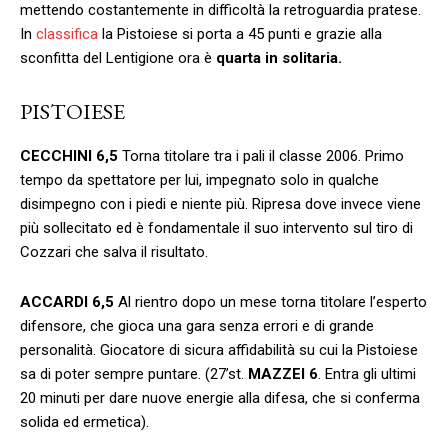
mettendo costantemente in difficoltà la retroguardia pratese.
In
classifica
la Pistoiese si porta a 45 punti e grazie alla
sconfitta del Lentigione ora è
quarta in solitaria.
PISTOIESE
CECCHINI
6,5
Torna titolare tra i pali il classe 2006. Primo
tempo da spettatore per lui, impegnato solo in qualche
disimpegno con i piedi e niente più. Ripresa dove invece viene
più sollecitato ed è fondamentale il suo intervento sul tiro di
Cozzari che salva il risultato.
ACCARDI
6,5
Al rientro dopo un mese torna titolare l’esperto
difensore, che gioca una gara senza errori e di grande
personalità. Giocatore di sicura affidabilità su cui la Pistoiese
sa di poter sempre puntare. (27’st.
MAZZEI
6
. Entra gli ultimi
20 minuti per dare nuove energie alla difesa, che si conferma
solida ed ermetica).