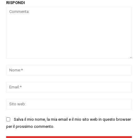
RISPONDI
Commenta:
No
Ema
Sit
we
Salva il mio nome, la mia email e il mio sito web in questo browser
per il prossimo commento.