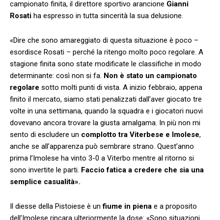
campionato finita, il direttore sportivo arancione
Gianni
Rosati
ha espresso in tutta sincerità la sua delusione.
«Dire che sono amareggiato di questa situazione è poco –
esordisce Rosati – perché la ritengo molto poco regolare. A
stagione finita sono state modificate le classifiche in modo
determinante: così non si fa.
Non è stato un campionato
regolare
sotto molti punti di vista. A inizio febbraio, appena
finito il mercato, siamo stati penalizzati dall’aver giocato tre
volte in una settimana, quando la squadra e i giocatori nuovi
dovevano ancora trovare la giusta amalgama. In più non mi
sento di escludere un
complotto tra Viterbese e Imolese
,
anche se all’apparenza può sembrare strano. Quest’anno
prima l’Imolese ha vinto 3-0 a Viterbo mentre al ritorno si
sono invertite le parti.
Faccio fatica a credere che sia una
semplice casualità».
Il diesse della Pistoiese è un
fiume in piena
e a proposito
dell’Imolese rincara ulteriormente la dose: «Sono situazioni