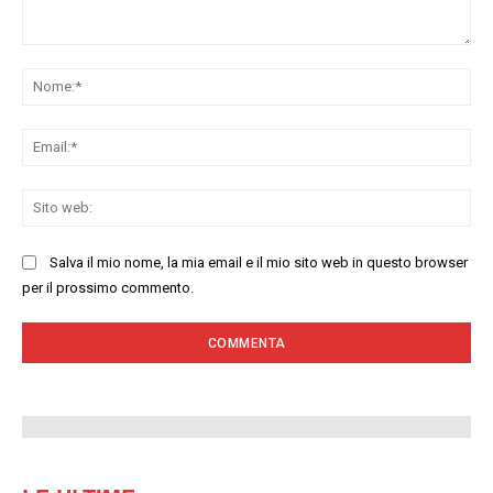
Commenta:
No
Ema
Sit
we
Salva il mio nome, la mia email e il mio sito web in questo browser
per il prossimo commento.