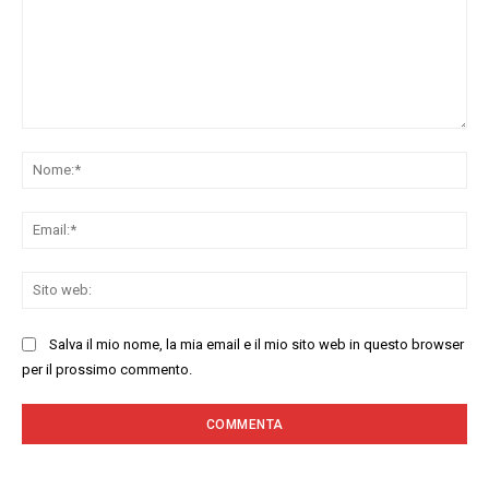
Commenta:
No
Ema
Sit
we
Salva il mio nome, la mia email e il mio sito web in questo browser
per il prossimo commento.