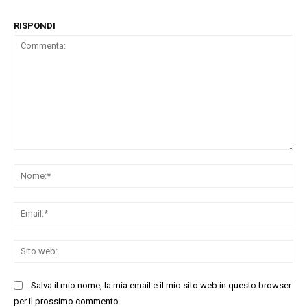
RISPONDI
Commenta:
No
Ema
Sit
we
Salva il mio nome, la mia email e il mio sito web in questo browser
per il prossimo commento.