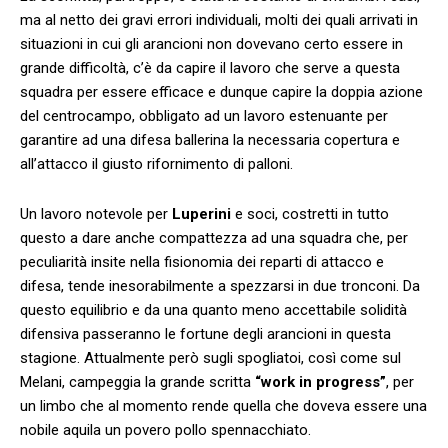
ma al netto dei gravi errori individuali, molti dei quali arrivati in
situazioni in cui gli arancioni non dovevano certo essere in
grande difficoltà, c’è da capire il lavoro che serve a questa
squadra per essere efficace e dunque capire la doppia azione
del centrocampo, obbligato ad un lavoro estenuante per
garantire ad una difesa ballerina la necessaria copertura e
all’attacco il giusto rifornimento di palloni.
Un lavoro notevole per
Luperini
e soci, costretti in tutto
questo a dare anche compattezza ad una squadra che, per
peculiarità insite nella fisionomia dei reparti di attacco e
difesa, tende inesorabilmente a spezzarsi in due tronconi. Da
questo equilibrio e da una quanto meno accettabile solidità
difensiva passeranno le fortune degli arancioni in questa
stagione. Attualmente però sugli spogliatoi, così come sul
Melani, campeggia la grande scritta
“work in progress”
, per
un limbo che al momento rende quella che doveva essere una
nobile aquila un povero pollo spennacchiato.