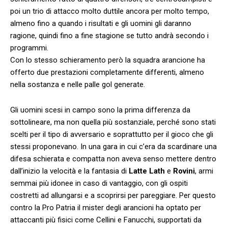
poi un trio di attacco molto duttile ancora per molto tempo,
almeno fino a quando i risultati e gli uomini gli daranno
ragione, quindi fino a fine stagione se tutto andrà secondo i
programmi.
Con lo stesso schieramento però la squadra arancione ha
offerto due prestazioni completamente differenti, almeno
nella sostanza e nelle palle gol generate.
Gli uomini scesi in campo sono la prima differenza da
sottolineare, ma non quella più sostanziale, perché sono stati
scelti per il tipo di avversario e soprattutto per il gioco che gli
stessi proponevano. In una gara in cui c’era da scardinare una
difesa schierata e compatta non aveva senso mettere dentro
dall’inizio la velocità e la fantasia di
Latte Lath
e
Rovini
, armi
semmai più idonee in caso di vantaggio, con gli ospiti
costretti ad allungarsi e a scoprirsi per pareggiare. Per questo
contro la Pro Patria il mister degli arancioni ha optato per
attaccanti più fisici come Cellini e Fanucchi, supportati da