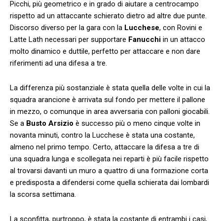
Picchi, più geometrico e in grado di aiutare a centrocampo
rispetto ad un attaccante schierato dietro ad altre due punte.
Discorso diverso per la gara con la
Lucchese
, con Rovini e
Latte Lath necessari per supportare
Fanucchi
in un attacco
molto dinamico e duttile, perfetto per attaccare e non dare
riferimenti ad una difesa a tre.
La differenza più sostanziale è stata quella delle volte in cui la
squadra arancione è arrivata sul fondo per mettere il pallone
in mezzo, o comunque in area avversaria con palloni giocabili.
Se a
Busto Arsizio
è successo più o meno cinque volte in
novanta minuti, contro la Lucchese è stata una costante,
almeno nel primo tempo. Certo, attaccare la difesa a tre di
una squadra lunga e scollegata nei reparti è più facile rispetto
al trovarsi davanti un muro a quattro di una formazione corta
e predisposta a difendersi come quella schierata dai lombardi
la scorsa settimana.
La sconfitta, purtroppo, è stata la costante di entrambi i casi,