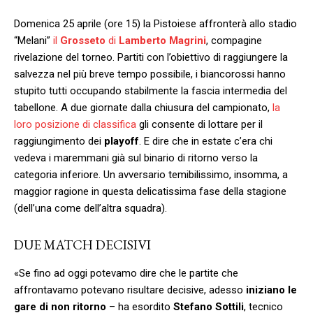
Domenica 25 aprile (ore 15) la Pistoiese affronterà allo stadio
“Melani”
il
Grosseto
di
Lamberto Magrini
, compagine
rivelazione del torneo. Partiti con l’obiettivo di raggiungere la
salvezza nel più breve tempo possibile, i biancorossi hanno
stupito tutti occupando stabilmente la fascia intermedia del
tabellone. A due giornate dalla chiusura del campionato,
la
loro posizione di classifica
gli consente di lottare per il
raggiungimento dei
playoff
. E dire che in estate c’era chi
vedeva i maremmani già sul binario di ritorno verso la
categoria inferiore. Un avversario temibilissimo, insomma, a
maggior ragione in questa delicatissima fase della stagione
(dell’una come dell’altra squadra).
DUE MATCH DECISIVI
«Se fino ad oggi potevamo dire che le partite che
affrontavamo potevano risultare decisive, adesso
iniziano le
gare di non ritorno
– ha esordito
Stefano Sottili
, tecnico