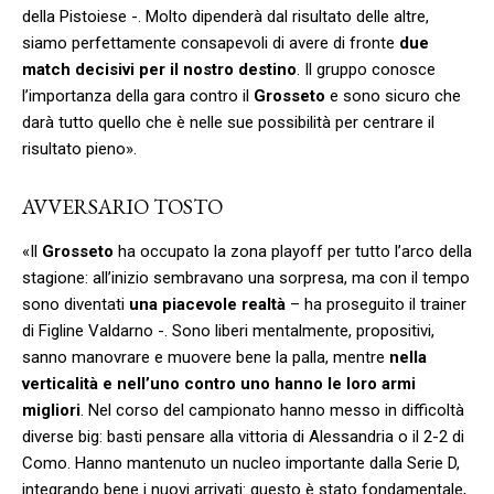
della Pistoiese -. Molto dipenderà dal risultato delle altre,
siamo perfettamente consapevoli di avere di fronte
due
match decisivi per il nostro destino
. Il gruppo conosce
l’importanza della gara contro il
Grosseto
e sono sicuro che
darà tutto quello che è nelle sue possibilità per centrare il
risultato pieno».
AVVERSARIO TOSTO
«Il
Grosseto
ha occupato la zona playoff per tutto l’arco della
stagione: all’inizio sembravano una sorpresa, ma con il tempo
sono diventati
una piacevole realtà
– ha proseguito il trainer
di Figline Valdarno -. Sono liberi mentalmente, propositivi,
sanno manovrare e muovere bene la palla, mentre
nella
verticalità e nell’uno contro uno hanno le loro armi
migliori
. Nel corso del campionato hanno messo in difficoltà
diverse big: basti pensare alla vittoria di Alessandria o il 2-2 di
Como. Hanno mantenuto un nucleo importante dalla Serie D,
integrando bene i nuovi arrivati: questo è stato fondamentale,