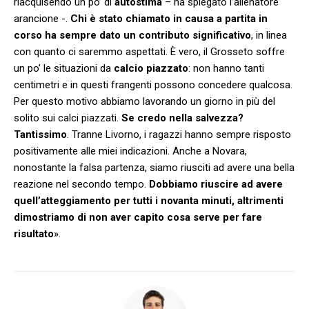
riacquisendo un po’ di
autostima
– ha spiegato l’allenatore
arancione -.
Chi è stato chiamato in causa a partita in
corso ha sempre dato un contributo significativo
, in linea
con quanto ci saremmo aspettati. È vero, il Grosseto soffre
un po’ le situazioni da
calcio piazzato
: non hanno tanti
centimetri e in questi frangenti possono concedere qualcosa.
Per questo motivo abbiamo lavorando un giorno in più del
solito sui calci piazzati.
Se credo nella salvezza?
Tantissimo
. Tranne Livorno, i ragazzi hanno sempre risposto
positivamente alle miei indicazioni. Anche a Novara,
nonostante la falsa partenza, siamo riusciti ad avere una bella
reazione nel secondo tempo.
Dobbiamo riuscire ad avere
quell’atteggiamento per tutti i novanta minuti, altrimenti
dimostriamo di non aver capito cosa serve per fare
risultato
».