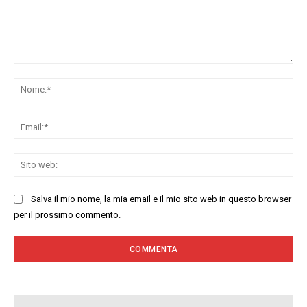
Commenta:
No
Ema
Sit
we
Salva il mio nome, la mia email e il mio sito web in questo browser
per il prossimo commento.