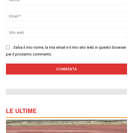
Ema
Sit
we
Salva il mio nome, la mia email e il mio sito web in questo browser
per il prossimo commento.
LE ULTIME