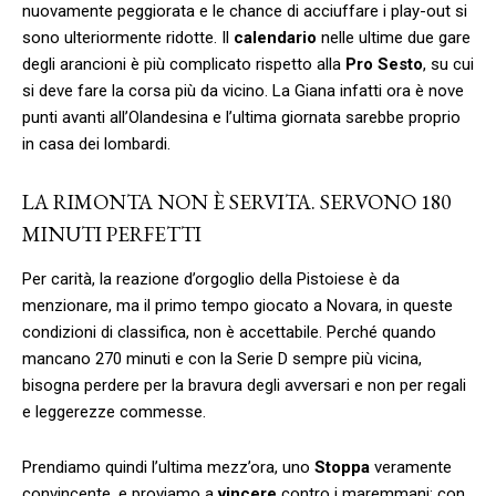
nuovamente peggiorata e le chance di acciuffare i play-out si
sono ulteriormente ridotte. Il
calendario
nelle ultime due gare
degli arancioni è più complicato rispetto alla
Pro Sesto
, su cui
si deve fare la corsa più da vicino. La Giana infatti ora è nove
punti avanti all’Olandesina e l’ultima giornata sarebbe proprio
in casa dei lombardi.
LA RIMONTA NON È SERVITA. SERVONO 180
MINUTI PERFETTI
Per carità, la reazione d’orgoglio della Pistoiese è da
menzionare, ma il primo tempo giocato a Novara, in queste
condizioni di classifica, non è accettabile. Perché quando
mancano 270 minuti e con la Serie D sempre più vicina,
bisogna perdere per la bravura degli avversari e non per regali
e leggerezze commesse.
Prendiamo quindi l’ultima mezz’ora, uno
Stoppa
veramente
convincente, e proviamo a
vincere
contro i maremmani; con