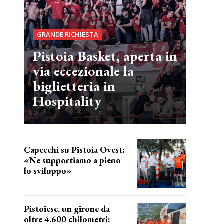
GRANDE RICHIESTA
Pistoia Basket, aperta in
via eccezionale la
biglietteria in
Hospitality
Capecchi su Pistoia Ovest:
«Ne supportiamo a pieno
lo sviluppo»
La posizione del sindaco
Pistoiese, un girone da
oltre 4.600 chilometri: