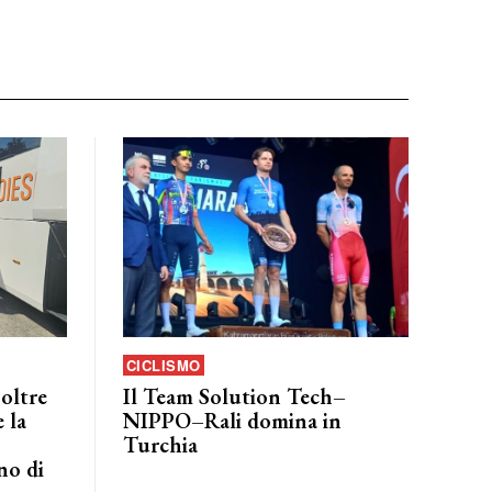
CICLISMO
 oltre
Il Team Solution Tech–
 la
NIPPO–Rali domina in
Turchia
no di