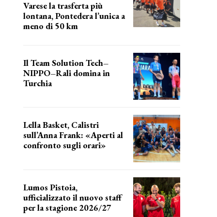
Varese la trasferta più
lontana, Pontedera l’unica a
meno di 50 km
le distanze da percorrere
Il Team Solution Tech–
NIPPO–Rali domina in
Turchia
ottimi risultati
Lella Basket, Calistri
sull’Anna Frank: «Aperti al
confronto sugli orari»
l'incognita impianti
Lumos Pistoia,
ufficializzato il nuovo staff
per la stagione 2026/27
LA COMPOSIZIONE