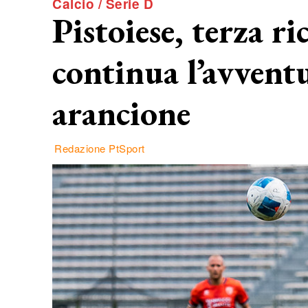
Calcio / Serie D
Pistoiese, terza 
continua l’avvent
arancione
Redazione PtSport