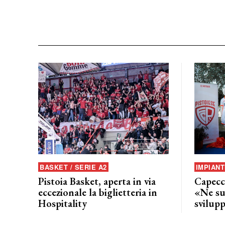
BASKET / SERIE A2
IMPIANT
Pistoia Basket, aperta in via
Capecch
eccezionale la biglietteria in
«Ne su
Hospitality
svilup