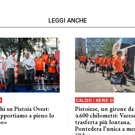
LEGGI ANCHE
I
CALCIO / SERIE D
i su Pistoia Ovest:
Pistoiese, un girone da
pportiamo a pieno lo
4.600 chilometri: Varese
po»
trasferta più lontana,
Pontedera l’unica a me