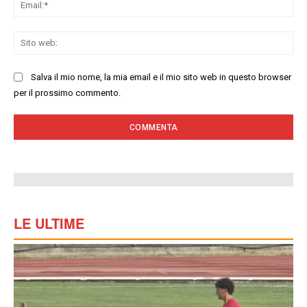
Ema
Sit
we
Salva il mio nome, la mia email e il mio sito web in questo browser
per il prossimo commento.
LE ULTIME