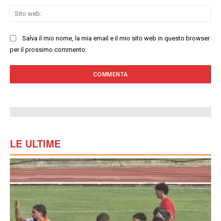
Sit
we
Salva il mio nome, la mia email e il mio sito web in questo browser
per il prossimo commento.
LE ULTIME