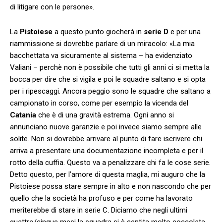
di litigare con le persone».
La
Pistoiese
a questo punto giocherà in
serie D
e per una
riammissione si dovrebbe parlare di un miracolo: «La mia
bacchettata va sicuramente al sistema – ha evidenziato
Valiani – perchè non è possibile che tutti gli anni ci si metta la
bocca per dire che si vigila e poi le squadre saltano e si opta
per i ripescaggi. Ancora peggio sono le squadre che saltano a
campionato in corso, come per esempio la vicenda del
Catania
che è di una gravità estrema. Ogni anno si
annunciano nuove garanzie e poi invece siamo sempre alle
solite. Non si dovrebbe arrivare al punto di fare iscrivere chi
arriva a presentare una documentazione incompleta e per il
rotto della cuffia. Questo va a penalizzare chi fa le cose serie.
Detto questo, per l’amore di questa maglia, mi auguro che la
Pistoiese possa stare sempre in alto e non nascondo che per
quello che la società ha profuso e per come ha lavorato
meriterebbe di stare in serie C. Diciamo che negli ultimi
quattro/cinque mesi la squadra si è sentita molto coccolata,