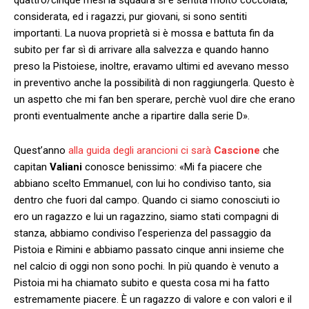
considerata, ed i ragazzi, pur giovani, si sono sentiti
importanti. La nuova proprietà si è mossa e battuta fin da
subito per far sì di arrivare alla salvezza e quando hanno
preso la Pistoiese, inoltre, eravamo ultimi ed avevano messo
in preventivo anche la possibilità di non raggiungerla. Questo è
un aspetto che mi fan ben sperare, perchè vuol dire che erano
pronti eventualmente anche a ripartire dalla serie D».
Quest’anno
alla guida degli arancioni ci sarà
Cascione
che
capitan
Valiani
conosce benissimo: «Mi fa piacere che
abbiano scelto Emmanuel, con lui ho condiviso tanto, sia
dentro che fuori dal campo. Quando ci siamo conosciuti io
ero un ragazzo e lui un ragazzino, siamo stati compagni di
stanza, abbiamo condiviso l’esperienza del passaggio da
Pistoia e Rimini e abbiamo passato cinque anni insieme che
nel calcio di oggi non sono pochi. In più quando è venuto a
Pistoia mi ha chiamato subito e questa cosa mi ha fatto
estremamente piacere. È un ragazzo di valore e con valori e il