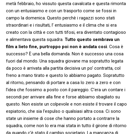
metà febbraio, ho vissuto questa cavalcata e questa rimonta
con un entusiasmo e con un trasporto come se fossi in
campo la domenica. Questo perchè i ragazzi sono stati
straordinari e i risultati, l’ entusiasmo e il clima che si era
creato con la città e con tutti tifosi, era diventato contagioso
e alimentava questa squadra.
Tutto questo sembrava un
film a lieto fine, purtroppo poi non è andata così
. Cosa è
successo? È una bella domanda. Non è successo una cosa
fuori dal mondo. Una squadra giovane ma sopratutto legata
da poco è arrivata alla partita decisiva un po’ contratta, col
freno a mano tirato e questo lo abbiamo pagato. Sopratutto
al ritorno, pensando di portare a casa lo zero a zero e con
l’idea che fossimo a posto con il pareggio. C’era un contare i
secondi per arrivare alla fine e forse abbiamo sbagliato su
questo. Non esiste un colpevole e non esiste il trovare il capo
espiatorio, che sia l’espulso o qualsiasi altra cosa. Ci sono
state un insieme di cose che hanno portato a contrarre la
squadra, come non lo era mai stata in tutto il girone di ritorno
da quando c’è stato il cambio societario. La mancanza di