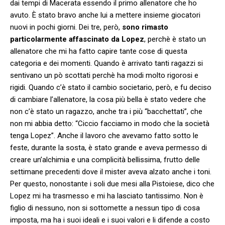
dai tempi di Macerata essendo il primo allenatore che ho
avuto. È stato bravo anche lui a mettere insieme giocatori
nuovi in pochi giorni. Dei tre, però,
sono rimasto
particolarmente affascinato da Lopez
, perchè è stato un
allenatore che mi ha fatto capire tante cose di questa
categoria e dei momenti. Quando è arrivato tanti ragazzi si
sentivano un pò scottati perchè ha modi molto rigorosi e
rigidi. Quando c’è stato il cambio societario, però, e fu deciso
di cambiare l’allenatore, la cosa più bella è stato vedere che
non c’è stato un ragazzo, anche tra i più “bacchettati”, che
non mi abbia detto: “Ciccio facciamo in modo che la società
tenga Lopez”. Anche il lavoro che avevamo fatto sotto le
feste, durante la sosta, è stato grande e aveva permesso di
creare un’alchimia e una complicità bellissima, frutto delle
settimane precedenti dove il mister aveva alzato anche i toni.
Per questo, nonostante i soli due mesi alla Pistoiese, dico che
Lopez mi ha trasmesso e mi ha lasciato tantissimo. Non è
figlio di nessuno, non si sottomette a nessun tipo di cosa
imposta, ma ha i suoi ideali e i suoi valori e li difende a costo