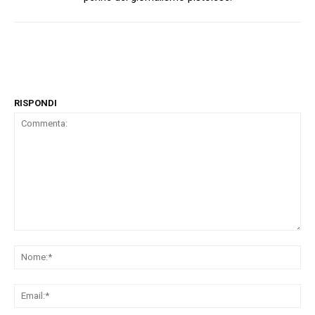
RISPONDI
Commenta:
No
Ema