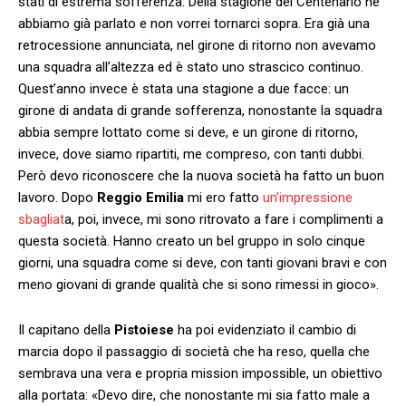
stati di estrema sofferenza. Della stagione del Centenario ne
abbiamo già parlato e non vorrei tornarci sopra. Era già una
retrocessione annunciata, nel girone di ritorno non avevamo
una squadra all’altezza ed è stato uno strascico continuo.
Quest’anno invece è stata una stagione a due facce: un
girone di andata di grande sofferenza, nonostante la squadra
abbia sempre lottato come si deve, e un girone di ritorno,
invece, dove siamo ripartiti, me compreso, con tanti dubbi.
Però devo riconoscere che la nuova società ha fatto un buon
lavoro. Dopo
Reggio Emilia
mi ero fatto
un’impressione
sbagliat
a, poi, invece, mi sono ritrovato a fare i complimenti a
questa società. Hanno creato un bel gruppo in solo cinque
giorni, una squadra come si deve, con tanti giovani bravi e con
meno giovani di grande qualità che si sono rimessi in gioco».
Il capitano della
Pistoiese
ha poi evidenziato il cambio di
marcia dopo il passaggio di società che ha reso, quella che
sembrava una vera e propria mission impossible, un obiettivo
alla portata: «Devo dire, che nonostante mi sia fatto male a