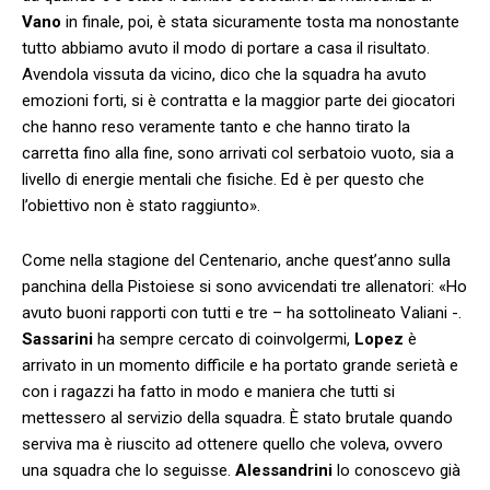
Vano
in finale, poi, è stata sicuramente tosta ma nonostante
tutto abbiamo avuto il modo di portare a casa il risultato.
Avendola vissuta da vicino, dico che la squadra ha avuto
emozioni forti, si è contratta e la maggior parte dei giocatori
che hanno reso veramente tanto e che hanno tirato la
carretta fino alla fine, sono arrivati col serbatoio vuoto, sia a
livello di energie mentali che fisiche. Ed è per questo che
l’obiettivo non è stato raggiunto».
Come nella stagione del Centenario, anche quest’anno sulla
panchina della Pistoiese si sono avvicendati tre allenatori: «Ho
avuto buoni rapporti con tutti e tre – ha sottolineato Valiani -.
Sassarini
ha sempre cercato di coinvolgermi,
Lopez
è
arrivato in un momento difficile e ha portato grande serietà e
con i ragazzi ha fatto in modo e maniera che tutti si
mettessero al servizio della squadra. È stato brutale quando
serviva ma è riuscito ad ottenere quello che voleva, ovvero
una squadra che lo seguisse.
Alessandrini
lo conoscevo già