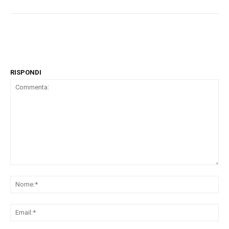
RISPONDI
Commenta:
No
Ema