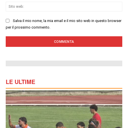
Sit
we
Salva il mio nome, la mia email e il mio sito web in questo browser
per il prossimo commento.
LE ULTIME