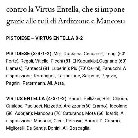
contro la Virtus Entella, che si impone
grazie alle reti di Ardizzone e Mancosu
PISTOIESE – VIRTUS ENTELLA 0-2
PISTOIESE (3-4-1-2)
: Meli; Dossena, Ceccarelli, Terigi (60′
Forte); Regoli, Vitiello, Picchi (81′ El Kaouakibi),Cagnano (60′
Llamas); Fantacci (81′ Luperini); Piu (70′ Cellini), Fanucchi. A
disposizione: Romagnoli, Tartaglione, Sallustio, Pejovic,
Pagnini, Petermann. All. Asta.
VIRTUS ENTELLA (4-3-1-2)
: Paroni; Pellizzer, Belli, Chiosa,
Crialese; Paolucci, Nizzetto, Ardizzone(60′ Eramo); Iocolano
(80′ Adorjan); Mancosu (70′ Caturano), Mota (60′ Icardi). A
disposizione: Massolo, Cleur, Petrovic, Baroni, Di Cosmo,
Migliorelli, De Santis, Bonini. All. Boscaglia.