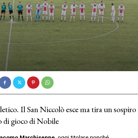
etico. Il San Niccolò esce ma tira un sospiro
o di gioco di Nobile
iacomo Marchiseppe
, oggi titolare nonché