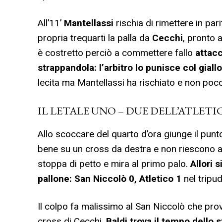
All’11’
Mantellassi
rischia di rimettere in pa
propria trequarti la palla da
Cecchi
, pronto a
è costretto perciò a commettere fallo
attacc
strappandola: l’arbitro lo punisce col gial
lecita ma Mantellassi ha rischiato e non poco
IL LETALE UNO – DUE DELL’ATLETI
Allo scoccare del quarto d’ora giunge il punto
bene su un cross da destra e non riescono a 
stoppa di petto e mira al primo palo.
Allori 
pallone: San Niccolò 0, Atletico 1
nel tripu
Il colpo fa malissimo al San Niccolò che prova
cross di Cecchi,
Baldi trova il tempo dello st