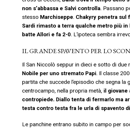
non s’abbassa e Salvi controlla
. Passano po
stesso
Marchiseppe
.
Chakyry penetra sul f
Sardi rimasto a terra qualche metro più in
batte Allori e fa 2-0
. L’ipoteca sembra irrevo
IL GRANDE SPAVENTO PER LO SCO
Il San Niccolò seppur in dieci e sotto di due
Nobile per uno stremato Papi
. Il classe 2
partita che succede l’episodio che segna la 
centrocampo, nella propria metà,
il giovane 
contropiede. Diallo tenta di fermarlo ma ar
testa contro testa fra le urla di spavento d
Le panchine entrano subito in campo per soc