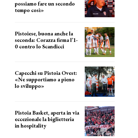
possiamo fare un secondo
tempo così»
le parole del tecnico
Pistoiese, buona anche la
seconda: Corazza firma l’1-
0 contro lo Scandicci
secondo test stagionale
Capecchi su Pistoia Ovest:
«Ne supportiamo a pieno
lo sviluppo»
La posizione del sindaco
Pistoia Basket, aperta in via
eccezionale la biglietteria
in hospitality
Grande richiesta