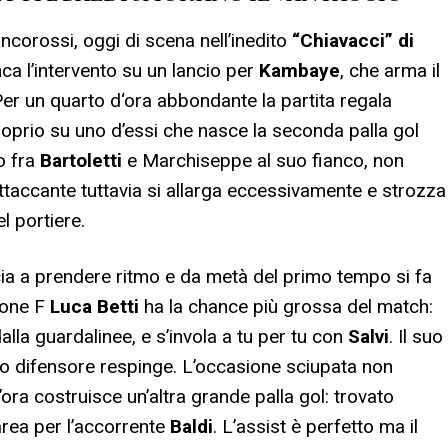
ancorossi, oggi di scena nell’inedito
“Chiavacci” di
a l’intervento su un lancio per
Kambaye
, che arma il
Per un quarto d‘ora abbondante la partita regala
roprio su uno d’essi che nasce la seconda palla gol
lo fra
Bartoletti
e Marchiseppe al suo fianco, non
attaccante tuttavia si allarga eccessivamente e strozza
l portiere.
ia a prendere ritmo e da metà del primo tempo si fa
rone F
Luca Betti
ha la chance più grossa del match:
alla guardalinee, e s’invola a tu per tu con
Salvi
. Il suo
mo difensore respinge. L’occasione sciupata non
ra costruisce un’altra grande palla gol: trovato
 area per l’accorrente
Baldi
. L’assist è perfetto ma il