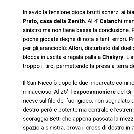
In avvio la tensione gioca brutti scherzi ai bi
Prato, casa della Zenith
. Al 4’
Calanchi
manc
sinistro ma non tiene bassa la conclusione. 
poche giocate degne di nota e tanti errori. P
per gli arancioblù:
Allori
, disturbato dal duel
blocca in uscita e regala palla a
Chakyry
. L’
troppo il tiro, permettendo la presa a terra de
Il San Niccolò dopo le due imbarcate cominc
minaccioso. Al 25’ il
capocannoniere
del Gi
riceve sul filo del fuorigioco, non segnalato d
destro però è potente ma centrale e l’estre
scoraggia Betti che appena passata la mezz’o
spazio a sinistra, prova il cross di destro in