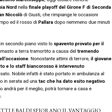
oia Nord
nella
finale playoff del Girone F
di Seconda
an Niccolò
di Giusti, che rimpiange le occasioni
empo ed il rosso di
Pallara
dopo nemmeno due minuti
in secondo piano visto lo
spavento provato per il
è rimasto a terra tramortito a causa del
tremendo
nell’occasione
. Nonostante attimi di terrore,
il giovane
o e lo staff biancorosso è intervenuto
sato. Nobile infatti è stato portato in ambulanza al
to in serata ad una
tac che ha dato esito negativo
.
to andrà per il meglio, potrà tornare a casa e
.
ETTI E BALDI SFIORANO IL VANTAGGIO