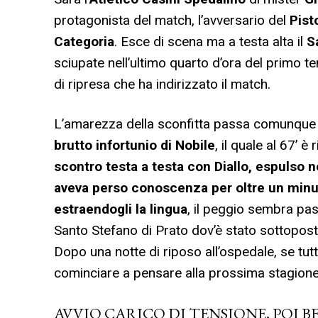
protagonista del match, l’avversario del
Pist
Categoria
. Esce di scena ma a testa alta il
S
sciupate nell’ultimo quarto d’ora del primo t
di ripresa che ha indirizzato il match.
L’amarezza della sconfitta passa comunque 
brutto infortunio di Nobile
, il quale al 67’ 
scontro testa a testa con Diallo, espulso 
aveva perso conoscenza per oltre un minut
estraendogli la lingua
, il peggio sembra pas
Santo Stefano di Prato dov’è stato sottopos
Dopo una notte di riposo all’ospedale, se tut
cominciare a pensare alla prossima stagione
AVVIO CARICO DI TENSIONE, POI B