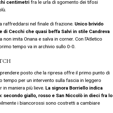
hi centimetri
fra le urla di sgomento dei tifosi
blù.
 a raffreddarsi nel finale di frazione.
Unico brivido
ne di Cecchi che quasi beffa Salvi in stile Candreva
via non imita Onana e salva in corner. Con l’Atletico
l primo tempo va in archivio sullo 0-0.
ATCH
iprendere posto che la ripresa offre il primo punto di
o tempo per un intervento sulla fascia in leggero
r in maniera più lieve.
La signora Borriello indica
 secondo giallo, rosso e San Niccolò in dieci fra lo
abilmente i biancorossi sono costretti a cambiare