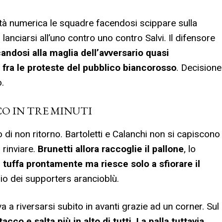
rità numerica le squadre facendosi scippare sulla
 lanciarsi all’uno contro uno contro Salvi. Il difensore
andosi alla maglia dell’avversario quasi
lo fra le proteste del pubblico biancorosso
. Decisione
.
CO IN TRE MINUTI
 di non ritorno. Bartoletti e Calanchi non si capiscono
rinviare.
Brunetti allora raccoglie il pallone
, lo
si tuffa prontamente ma riesce solo a sfiorare il
dio dei supporters arancioblù.
 a riversarsi subito in avanti grazie ad un corner. Sul
acco e salta più in alto di tutti. La palla tuttavia