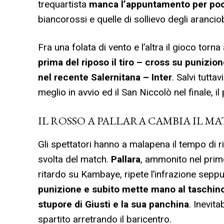
trequartista
manca l’appuntamento per poc
biancorossi e quelle di sollievo degli arancio
Fra una folata di vento e l’altra il gioco torna
prima del riposo il tiro – cross su punizio
nel recente Salernitana – Inter
. Salvi tutta
meglio in avvio ed il San Niccolò nel finale, i
IL ROSSO A PALLARA CAMBIA IL M
Gli spettatori hanno a malapena il tempo di r
svolta del match.
Pallara
, ammonito nel prim
ritardo su Kambaye, ripete l’infrazione seppu
punizione e subito mette mano al taschino:
stupore di Giusti e la sua panchina
. Inevit
spartito arretrando il baricentro.