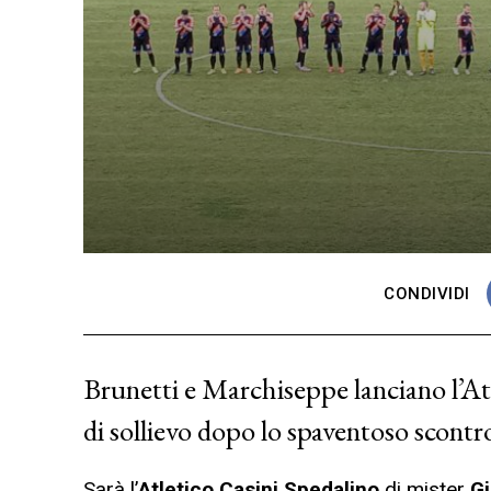
CONDIVIDI
Brunetti e Marchiseppe lanciano l’Atl
di sollievo dopo lo spaventoso scontr
Sarà l’
Atletico Casini Spedalino
di mister
G