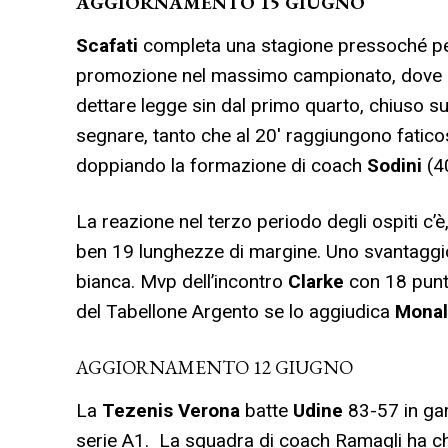
AGGIORNAMENTO 15 GIUGNO
Scafati
completa una stagione pressoché pe
promozione nel massimo campionato, dove m
dettare legge sin dal primo quarto, chiuso su
segnare, tanto che al 20′ raggiungono fatic
doppiando la formazione di coach
Sodini
(40
La reazione nel terzo periodo degli ospiti c’
ben 19 lunghezze di margine. Uno svantaggi
bianca. Mvp dell’incontro
Clarke
con 18 punti
del Tabellone Argento se lo aggiudica
Monal
AGGIORNAMENTO 12 GIUGNO
La
Tezenis
Verona
batte
Udine
83-57 in gar
serie A1. La squadra di coach Ramagli ha chi