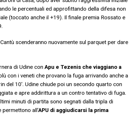
padroni di casa, dopo aver subito l’aggressività iniziale
ando le percentuali ed approfittando della difesa non
iale (toccato anche il +19). Il finale premia Rossato e
9.
 e Cantù scenderanno nuovamente sul parquet per dare
rnera di Udine con
Apu e Tezenis che viaggiano a
lloblù con i veneti che provano la fuga arrivando anche a
rin del 10′. Udine chiude poi un secondo quarto con
ggiata e apre addirittura a un contro tentativo di fuga.
ultimi minuti di partita sono segnati dalla tripla di
e permettono all’
APU di aggiudicarsi la prima