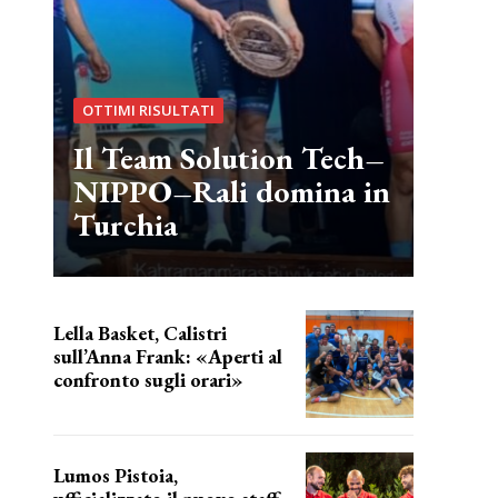
OTTIMI RISULTATI
Il Team Solution Tech–
NIPPO–Rali domina in
Turchia
Lella Basket, Calistri
sull’Anna Frank: «Aperti al
confronto sugli orari»
l'incognita impianti
Lumos Pistoia,