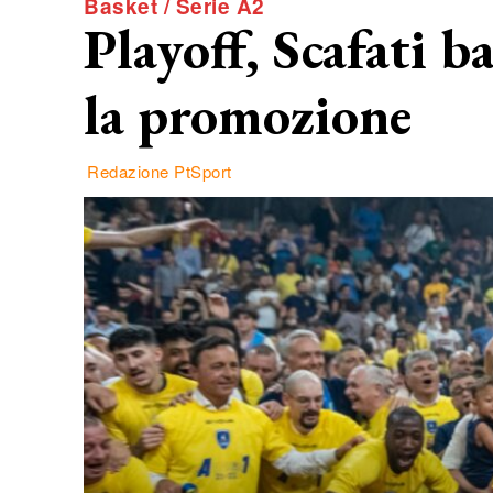
Basket / Serie A2
Playoff, Scafati b
la promozione
Redazione PtSport