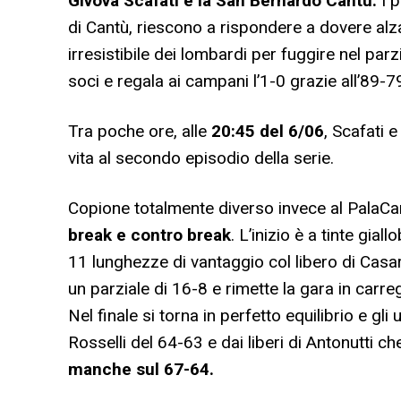
Givova Scafati e la San Bernardo Cantù.
I 
di Cantù, riescono a rispondere a dovere alz
irresistibile dei lombardi per fuggire nel parz
soci e regala ai campani l’1-0 grazie all’89-7
Tra poche ore, alle
20:45 del 6/06
, Scafati
vita al secondo episodio della serie.
Copione totalmente diverso invece al PalaCa
break e contro break
. L’inizio è a tinte gia
11 lunghezze di vantaggio col libero di Casa
un parziale di 16-8 e rimette la gara in carre
Nel finale si torna in perfetto equilibrio e gli 
Rosselli del 64-63 e dai liberi di Antonutti ch
manche sul 67-64.