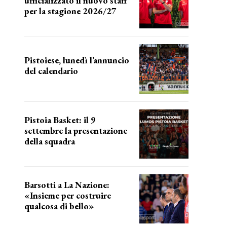
ufficializzato il nuovo staff
per la stagione 2026/27
LA COMPOSIZIONE
Pistoiese, lunedì l’annuncio
del calendario
a breve l'annuncio
Pistoia Basket: il 9
settembre la presentazione
della squadra
Annunciata la data
Barsotti a La Nazione:
«Insieme per costruire
qualcosa di bello»
barsotti sul nuovo dany basket