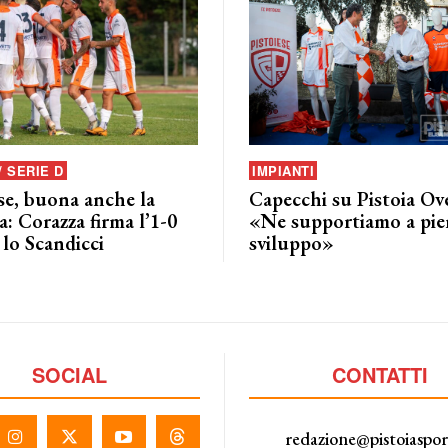
/ SERIE D
IMPIANTI
se, buona anche la
Capecchi su Pistoia Ov
: Corazza firma l’1-0
«Ne supportiamo a pie
lo Scandicci
sviluppo»
SOCIAL
CONTATTI
redazione@pistoiaspo