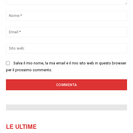
Commenta:
No
Ema
Sit
we
Salva il mio nome, la mia email e il mio sito web in questo browser
per il prossimo commento.
LE ULTIME