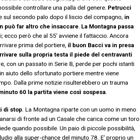
ossibile controllare una palla del genere.
Petrucci
ne sul secondo palo dopo il liscio del compagno,
in
n può far altro che insaccare
.
La Montagna passa
; ecco però che al 55’ avviene il fattaccio. Ancora
rivare prima del portiere,
il buon Bacci va in presa
ivare sulla propria testa il piede del centravanti
re, con un passato in Serie B, perde per pochi istanti
n aiuto dello sfortunato portiere mentre viene
mpo. Dalla prime notizie risulterebbero un trauma
minuto 60 la partita viene così sospesa
.
i di stop
. La Montagna riparte con un uomo in meno
tanarsi di fronte ad un Casale che carica come un toro
piede quando possibile. Un paio di piccole possibilità,
ludio alla super-chance del minuto 78. E’ proprio un