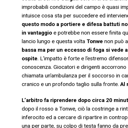
improbabili condizioni del campo è quasi imp
intuisce cosa sta per succedere ed intervie
questo modo a portiere e difesa battuti no
in vantaggio
e potrebbe non essere finita qui
lancio lungo e questa volta
Tonwe
non può ar
bassa ma per un eccesso di foga si vede arr
ospite
. L’impatto è forte e l’estremo difenso
conoscenza. Giocatori e dirigenti accorrono i
chiamata un’ambulanza per il soccorso in ca
cranico e un profondo taglio sulla fronte.
Al 
L’arbitro fa riprendere dopo circa 20 minut
dopo il rosso a Tonwe, ciò la costringe a rin
inferocito ed a cercare di ripartire in contro
una per parte, su colpo di testa fanno da pre