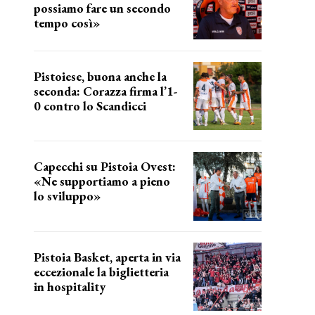
possiamo fare un secondo
tempo così»
le parole del tecnico
Pistoiese, buona anche la
seconda: Corazza firma l’1-
0 contro lo Scandicci
secondo test stagionale
Capecchi su Pistoia Ovest:
«Ne supportiamo a pieno
lo sviluppo»
La posizione del sindaco
Pistoia Basket, aperta in via
eccezionale la biglietteria
in hospitality
Grande richiesta