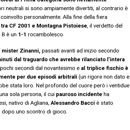
ori neutrali si sono ampiamente divertiti, al contrario è
oinvolto personalmente. Alla fine della fiera
o tra CF 2001 e Montagna Pistoiese
, il verdetto del
e B è un
1-1
rocambolesco.
i mister Zinanni,
passati avanti ad inizio secondo
inuti dal traguardo che avrebbe rilanciato l’intera
a pochi secondi dal novantesimo e
al triplice fischio è
mente per due episodi arbitrali
(un rigore non dato e
rebbe stata loro. Nel profondo del cuore però i ventidue
una sola persona, il cui
pauroso incidente
ha
tesi, nativo di Agliana,
Alessandro Bacci
è stato
za dopo uno scontro di gioco.