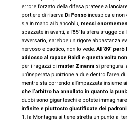
errore forzato della difesa pratese a lanciar
portiere di riserva
Di Fonso
incespica e non c
sia in mano ai biancoblu,
messi enormemente 
spazzate in avanti, all’85’ la sfera sfugge dal
avversario, sarebbe un rigore abbastanza evide
nervoso e caotico, non lo vede.
All’89’ però 
addosso al rapace Baldi e questa volta non 
per i ragazzi di
mister Zinanni
si prefigura l
un’insperata punizione a due dentro l’area di
mentre sta correndo all’impazzata insieme ai
che l’arbitro ha annullato in quanto la pun
dubbi sono giganteschi e potete immaginare c
infinite e piuttosto giustificate dei padroni
1
,
l
a Montagna si tiene stretta un punto al t