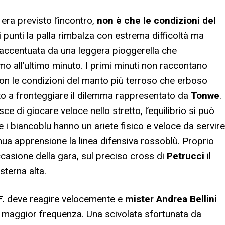
 era previsto l’incontro,
non è che le condizioni del
i punti la palla rimbalza con estrema difficoltà ma
à, accentuata da una leggera pioggerella che
 all’ultimo minuto. I primi minuti non raccontano
g con le condizioni del manto più terroso che erboso
esto a fronteggiare il dilemma rappresentato da
Tonwe
.
 di giocare veloce nello stretto, l’equilibrio si può
e i biancoblu hanno un ariete fisico e veloce da servire
inua apprensione la linea difensiva rossoblù. Proprio
asione della gara, sul preciso cross di
Petrucci
il
sterna alta.
F.
deve reagire velocemente e
mister Andrea Bellini
on maggior frequenza. Una scivolata sfortunata da