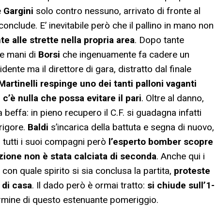
e
Gargini
solo contro nessuno, arrivato di fronte al
onclude. E’ inevitabile però che il pallino in mano non
alle strette nella propria area
. Dopo tante
le mani di
Borsi
che ingenuamente fa cadere un
nte ma il direttore di gara, distratto dal finale
Martinelli respinge uno dei tanti palloni vaganti
c’è nulla che possa evitare il pari
. Oltre al danno,
a beffa: in pieno recupero il C.F. si guadagna infatti
 rigore.
Baldi
s’incarica della battuta e segna di nuovo,
 tutti i suoi compagni però
l’esperto bomber scopre
izione non è stata calciata di seconda
. Anche qui i
on quale spirito si sia conclusa la partita,
proteste
 di casa
. Il dado però è ormai tratto:
si chiude sull’1-
ermine di questo estenuante pomeriggio.