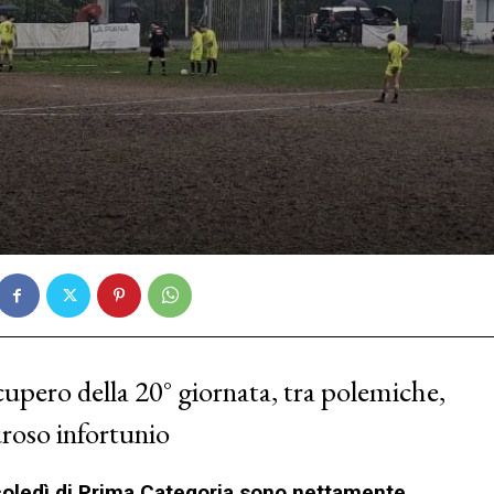
cupero della 20° giornata, tra polemiche,
uroso infortunio
coledì di Prima Categoria sono nettamente