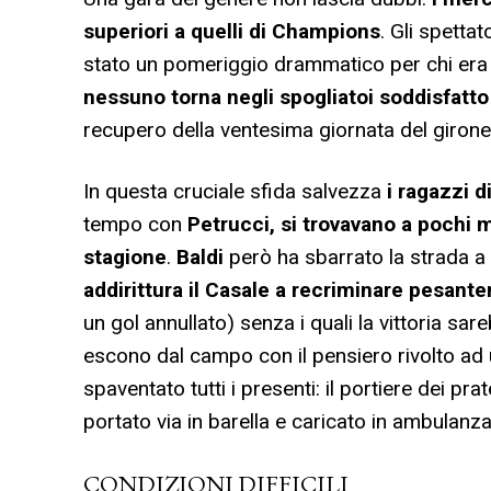
superiori a quelli di Champions
. Gli spettat
stato un pomeriggio drammatico per chi era c
nessuno torna negli spogliatoi soddisfatt
recupero della ventesima giornata del giron
In questa cruciale sfida salvezza
i ragazzi d
tempo con
Petrucci,
si trovavano a pochi m
stagione
.
Baldi
però ha sbarrato la strada 
addirittura il Casale a recriminare pesante
un gol annullato) senza i quali la vittoria sa
escono dal campo con il pensiero rivolto ad 
spaventato tutti i presenti: il portiere dei pra
portato via in barella e caricato in ambulan
CONDIZIONI DIFFICILI