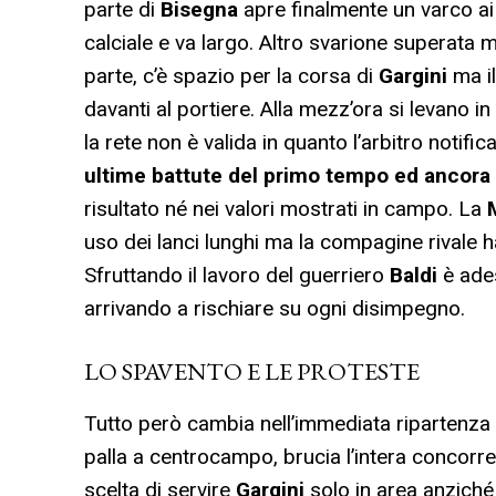
parte di
Bisegna
apre finalmente un varco ai
calciale e va largo. Altro svarione superata 
parte, c’è spazio per la corsa di
Gargini
ma i
davanti al portiere. Alla mezz’ora si levano in
la rete non è valida in quanto l’arbitro notific
ultime battute del primo tempo ed ancora
risultato né nei valori mostrati in campo. La
uso dei lanci lunghi ma la compagine rivale 
Sfruttando il lavoro del guerriero
Baldi
è ade
arrivando a rischiare su ogni disimpegno.
LO SPAVENTO E LE PROTESTE
Tutto però cambia nell’immediata ripartenza 
palla a centrocampo, brucia l’intera concorre
scelta di servire
Gargini
solo in area anziché