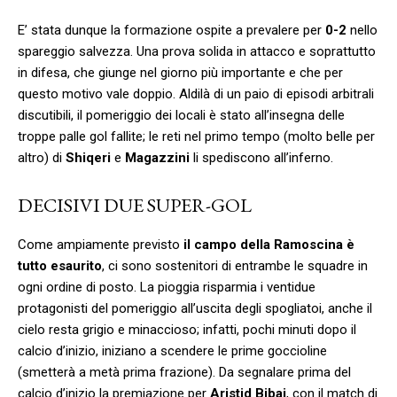
E’ stata dunque la formazione ospite a prevalere per
0-2
nello
spareggio salvezza. Una prova solida in attacco e soprattutto
in difesa, che giunge nel giorno più importante e che per
questo motivo vale doppio. Aldilà di un paio di episodi arbitrali
discutibili, il pomeriggio dei locali è stato all’insegna delle
troppe palle gol fallite; le reti nel primo tempo (molto belle per
altro) di
Shiqeri
e
Magazzini
li spediscono all’inferno.
DECISIVI DUE SUPER-GOL
Come ampiamente previsto
il campo della Ramoscina è
tutto esaurito
, ci sono sostenitori di entrambe le squadre in
ogni ordine di posto. La pioggia risparmia i ventidue
protagonisti del pomeriggio all’uscita degli spogliatoi, anche il
cielo resta grigio e minaccioso; infatti, pochi minuti dopo il
calcio d’inizio, iniziano a scendere le prime goccioline
(smetterà a metà prima frazione). Da segnalare prima del
calcio d’inizio la premiazione per
Aristid Bibaj
, con il match di