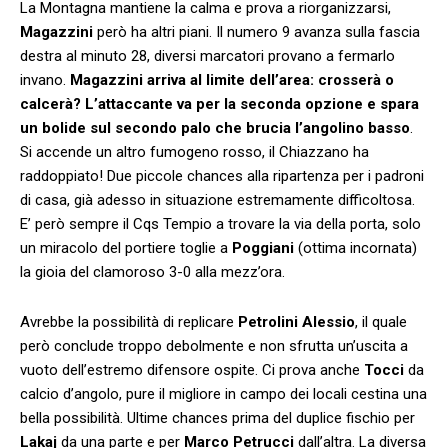
La Montagna mantiene la calma e prova a riorganizzarsi,
Magazzini
però ha altri piani. Il numero 9 avanza sulla fascia
destra al minuto 28, diversi marcatori provano a fermarlo
invano.
Magazzini arriva al limite dell’area: crosserà o
calcerà? L’attaccante va per la seconda opzione e spara
un bolide sul secondo palo che brucia l’angolino basso
.
Si accende un altro fumogeno rosso, il Chiazzano ha
raddoppiato! Due piccole chances alla ripartenza per i padroni
di casa, già adesso in situazione estremamente difficoltosa.
E’ però sempre il Cqs Tempio a trovare la via della porta, solo
un miracolo del portiere toglie a
Poggiani
(ottima incornata)
la gioia del clamoroso 3-0 alla mezz’ora.
Avrebbe la possibilità di replicare
Petrolini Alessio
, il quale
però conclude troppo debolmente e non sfrutta un’uscita a
vuoto dell’estremo difensore ospite. Ci prova anche
Tocci
da
calcio d’angolo, pure il migliore in campo dei locali cestina una
bella possibilità. Ultime chances prima del duplice fischio per
Lakaj
da una parte e per
Marco Petrucci
dall’altra. La diversa