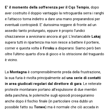
E’ il momento della sofferenza per il Cqs Tempio
, dopo
aver costruito il doppio vantaggio la retroguardia serra i ranghi
e l’attacco torna indietro a dare una mano preparandosi per
eventuali contropiedi. E’ durissima reggere di fronte ad un
assedio tanto prolungato, eppure è proprio l’undici
chiazzanese a avvicinarsi ancora al gol. L’instancabile
Lakaj
supera tutti in ripartenza ma non riesce a battere il portiere,
corner e questa volta è
Frroku
a disperarsi. Siamo però ben
oltre l’ultimo quarto d’ora di gioco e lo striscione del traguardo
è vicino.
La
Montagna
è comprensibilmente preda della frustrazione,
la sua furia è rivolta principalmente ad
una serie di contatti
in area giudicati regolari dal direttore di gara
. Le reiterate
proteste montanare portano all’espulsione di due membri
della panchina, le polemiche sugli episodi proseguiranno
anche dopo il fischio finale (in particolare crea dubbi un
possibile fatto su
Tonwe
) ma è normale che ciò accada in