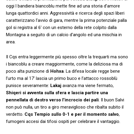
oggi l bandiera biancoblu mette fine ad una storia d’amore
lunga quattordici anni. Aggressività e ricerca degli spazi liberi
caratterizzano l’avvio di gara, mentre la prima potenziale palla
gol si registra al 6’ con un esterno della rete colpito dalla
Montagna a seguito di un calcio d’angolo ed una mischia in
area.
Il Cqs entra leggermente più spesso oltre la trequarti ma sono
i biancoblu a creare maggiormente, come la deliziosa ma di
poco alta punizione di
Hohxa
. La difesa locale regge bene
l’urto ma al 17’ lascia un primo buco e l’attacco rossoblù
punisce severamente:
Lakaj
avanza ma viene fermato,
Shiqeri si avventa sulla sfera e lascia partire una
pennellata di destro verso l’incrocio dei pali
. Il buon Salvi
non può nulla, un tiro a giro meraviglioso che ribalta subito il
verdetto.
Cqs Tempio sullo 0-1 e per il momento salvo
,
fumogeni accesi dai tifosi ospiti per celebrare il vantaggio.