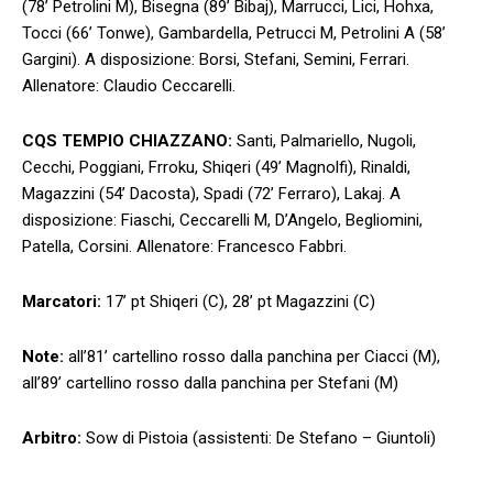
(78’ Petrolini M), Bisegna (89’ Bibaj), Marrucci, Lici, Hohxa,
Tocci (66’ Tonwe), Gambardella, Petrucci M, Petrolini A (58’
Gargini). A disposizione: Borsi, Stefani, Semini, Ferrari.
Allenatore: Claudio Ceccarelli.
CQS TEMPIO CHIAZZANO:
Santi, Palmariello, Nugoli,
Cecchi, Poggiani, Frroku, Shiqeri (49’ Magnolfi), Rinaldi,
Magazzini (54’ Dacosta), Spadi (72’ Ferraro), Lakaj. A
disposizione: Fiaschi, Ceccarelli M, D’Angelo, Begliomini,
Patella, Corsini. Allenatore: Francesco Fabbri.
Marcatori:
17’ pt Shiqeri (C), 28’ pt Magazzini (C)
Note:
all’81’ cartellino rosso dalla panchina per Ciacci (M),
all’89’ cartellino rosso dalla panchina per Stefani (M)
Arbitro:
Sow di Pistoia (assistenti: De Stefano – Giuntoli)