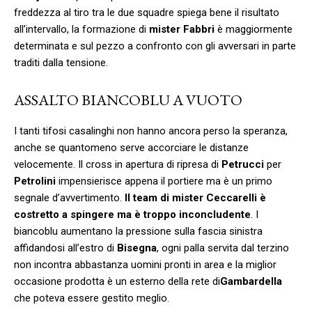
freddezza al tiro tra le due squadre spiega bene il risultato
all’intervallo, la formazione di
mister Fabbri
è maggiormente
determinata e sul pezzo a confronto con gli avversari in parte
traditi dalla tensione.
ASSALTO BIANCOBLU A VUOTO
I tanti tifosi casalinghi non hanno ancora perso la speranza,
anche se quantomeno serve accorciare le distanze
velocemente. Il cross in apertura di ripresa di
Petrucci
per
Petrolini
impensierisce appena il portiere ma è un primo
segnale d’avvertimento.
Il team di mister Ceccarelli è
costretto a spingere ma è troppo inconcludente
. I
biancoblu aumentano la pressione sulla fascia sinistra
affidandosi all’estro di
Bisegna
, ogni palla servita dal terzino
non incontra abbastanza uomini pronti in area e la miglior
occasione prodotta è un esterno della rete di
Gambardella
che poteva essere gestito meglio.