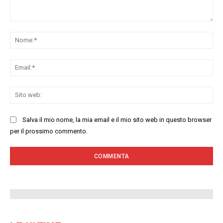
Commenta:
No
Ema
Sit
we
Salva il mio nome, la mia email e il mio sito web in questo browser
per il prossimo commento.