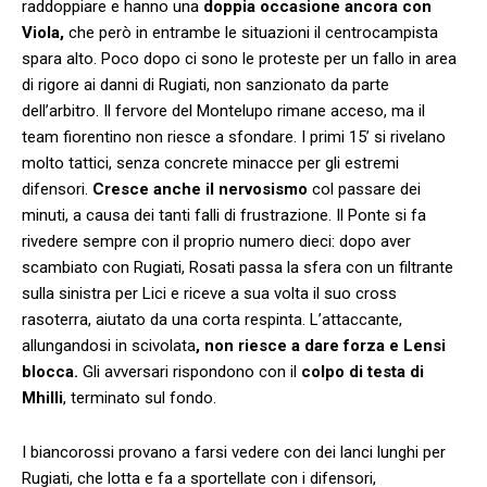
raddoppiare e hanno una
doppia occasione ancora con
Viola,
che però in entrambe le situazioni il centrocampista
spara alto. Poco dopo ci sono le proteste per un fallo in area
di rigore ai danni di Rugiati, non sanzionato da parte
dell’arbitro. Il fervore del Montelupo rimane acceso, ma il
team fiorentino non riesce a sfondare. I primi 15’ si rivelano
molto tattici, senza concrete minacce per gli estremi
difensori.
Cresce anche il nervosismo
col passare dei
minuti, a causa dei tanti falli di frustrazione. Il Ponte si fa
rivedere sempre con il proprio numero dieci: dopo aver
scambiato con Rugiati, Rosati passa la sfera con un filtrante
sulla sinistra per Lici e riceve a sua volta il suo cross
rasoterra, aiutato da una corta respinta. L’attaccante,
allungandosi in scivolata
, non riesce a dare forza e Lensi
blocca.
Gli avversari rispondono con il
colpo di testa di
Mhilli
, terminato sul fondo.
I biancorossi provano a farsi vedere con dei lanci lunghi per
Rugiati, che lotta e fa a sportellate con i difensori,