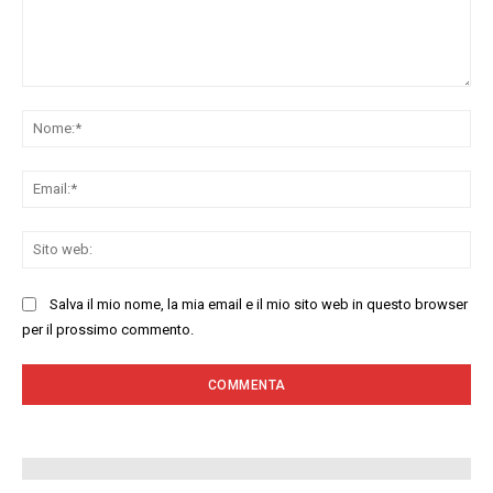
Commenta:
No
Ema
Sit
we
Salva il mio nome, la mia email e il mio sito web in questo browser
per il prossimo commento.