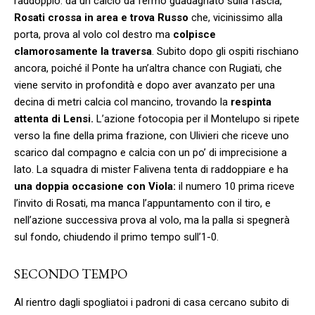
raddoppio: da un calcio da fermo guadagnato sulla fascia,
Rosati crossa in area e trova Russo
che, vicinissimo alla
porta, prova al volo col destro ma
colpisce
clamorosamente la traversa
. Subito dopo gli ospiti rischiano
ancora, poiché il Ponte ha un’altra chance con Rugiati, che
viene servito in profondità e dopo aver avanzato per una
decina di metri calcia col mancino, trovando la
respinta
attenta di Lensi.
L’azione fotocopia per il Montelupo si ripete
verso la fine della prima frazione, con Ulivieri che riceve uno
scarico dal compagno e calcia con un po’ di imprecisione a
lato. La squadra di mister Falivena tenta di raddoppiare e ha
una doppia occasione con Viola:
il numero 10 prima riceve
l’invito di Rosati, ma manca l’appuntamento con il tiro, e
nell’azione successiva prova al volo, ma la palla si spegnerà
sul fondo, chiudendo il primo tempo sull’1-0.
SECONDO TEMPO
Al rientro dagli spogliatoi i padroni di casa cercano subito di