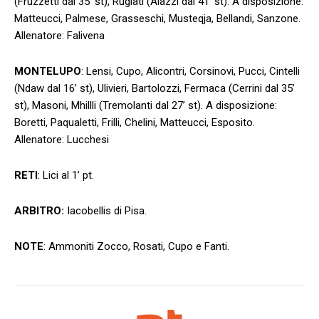
(Fruzzetti dal 35’ st), Rugiati (Aiazzi dal 41’ st). A disposizione:
Matteucci, Palmese, Grasseschi, Musteqja, Bellandi, Sanzone.
Allenatore: Falivena
MONTELUPO
: Lensi, Cupo, Alicontri, Corsinovi, Pucci, Cintelli
(Ndaw dal 16’ st), Ulivieri, Bartolozzi, Fermaca (Cerrini dal 35’
st), Masoni, Mhillli (Tremolanti dal 27’ st). A disposizione:
Boretti, Paqualetti, Frilli, Chelini, Matteucci, Esposito.
Allenatore: Lucchesi
RETI
: Lici al 1’ pt.
ARBITRO:
Iacobellis di Pisa.
NOTE
: Ammoniti Zocco, Rosati, Cupo e Fanti.