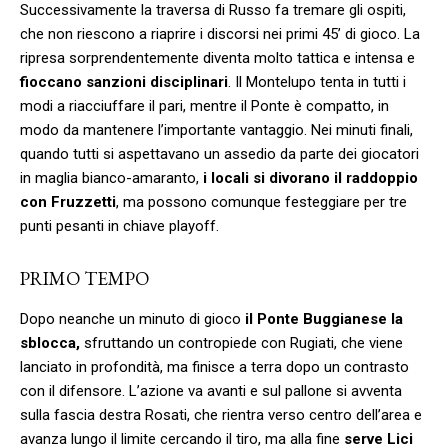
Successivamente la traversa di Russo fa tremare gli ospiti,
che non riescono a riaprire i discorsi nei primi 45’ di gioco. La
ripresa sorprendentemente diventa molto tattica e intensa e
fioccano sanzioni disciplinari
. Il Montelupo tenta in tutti i
modi a riacciuffare il pari, mentre il Ponte è compatto, in
modo da mantenere l’importante vantaggio. Nei minuti finali,
quando tutti si aspettavano un assedio da parte dei giocatori
in maglia bianco-amaranto,
i locali si divorano il raddoppio
con Fruzzetti
, ma possono comunque festeggiare per tre
punti pesanti in chiave playoff.
PRIMO TEMPO
Dopo neanche un minuto di gioco
il Ponte Buggianese la
sblocca,
sfruttando un contropiede con Rugiati, che viene
lanciato in profondità, ma finisce a terra dopo un contrasto
con il difensore. L’azione va avanti e sul pallone si avventa
sulla fascia destra Rosati, che rientra verso centro dell’area e
avanza lungo il limite cercando il tiro, ma alla fine
serve Lici