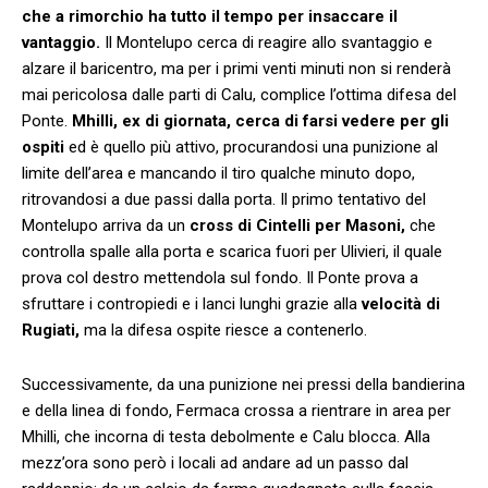
che a rimorchio ha tutto il tempo per insaccare il
vantaggio.
Il Montelupo cerca di reagire allo svantaggio e
alzare il baricentro, ma per i primi venti minuti non si renderà
mai pericolosa dalle parti di Calu, complice l’ottima difesa del
Ponte.
Mhilli, ex di giornata, cerca di farsi vedere per gli
ospiti
ed è quello più attivo, procurandosi una punizione al
limite dell’area e mancando il tiro qualche minuto dopo,
ritrovandosi a due passi dalla porta. Il primo tentativo del
Montelupo arriva da un
cross di Cintelli per Masoni,
che
controlla spalle alla porta e scarica fuori per Ulivieri, il quale
prova col destro mettendola sul fondo. Il Ponte prova a
sfruttare i contropiedi e i lanci lunghi grazie alla
velocità di
Rugiati,
ma la difesa ospite riesce a contenerlo.
Successivamente, da una punizione nei pressi della bandierina
e della linea di fondo, Fermaca crossa a rientrare in area per
Mhilli, che incorna di testa debolmente e Calu blocca. Alla
mezz’ora sono però i locali ad andare ad un passo dal