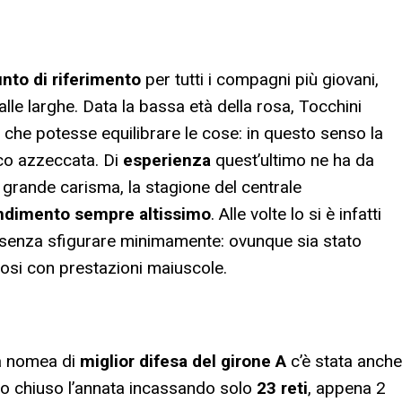
nto di riferimento
per tutti i compagni più giovani,
alle larghe. Data la bassa età della rosa, Tocchini
che potesse equilibrare le cose: in questo senso la
poco azzeccata. Di
esperienza
quest’ultimo ne ha da
l grande carisma, la stagione del centrale
ndimento sempre altissimo
. Alle volte lo si è infatti
 senza sfigurare minimamente: ovunque sia stato
ifosi con prestazioni maiuscole.
la nomea di
miglior difesa del girone A
c’è stata anche
anno chiuso l’annata incassando solo
23 reti
, appena 2