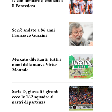
D con lombarde, emiliane e
il Pontedera
ancora il girone d
Se n’è andato a 86 anni
Francesco Guccini
Addio "Maestrone"
Mercato dilettanti: tutti i
nomi della nuova Virtus
Montale
la virtus si presenta
Serie D, giovedì i gironi:
ecco le 162 squadre ai
nastri di partenza
i nomi delle squadre