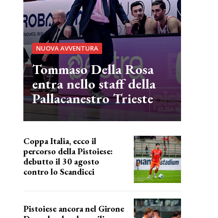
NUOVA AVVENTURA
Tommaso Della Rosa
entra nello staff della
Pallacanestro Trieste
Coppa Italia, ecco il
percorso della Pistoiese:
debutto il 30 agosto
contro lo Scandicci
prima gara ufficiale
Pistoiese ancora nel Girone