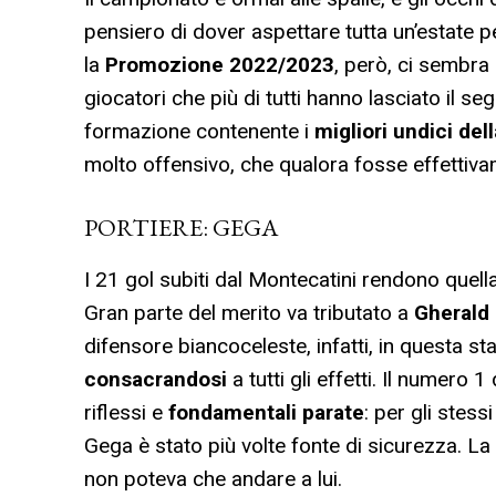
pensiero di dover aspettare tutta un’estate p
la
Promozione 2022/2023
, però, ci sembr
giocatori che più di tutti hanno lasciato il
formazione contenente i
migliori undici del
molto offensivo, che qualora fosse effettiva
PORTIERE: GEGA
I 21 gol subiti dal Montecatini rendono quella
Gran parte del merito va tributato a
Gherald
difensore biancoceleste, infatti, in questa st
consacrandosi
a tutti gli effetti. Il numero 
riflessi e
fondamentali parate
: per gli stes
Gega è stato più volte fonte di sicurezza. La
non poteva che andare a lui.