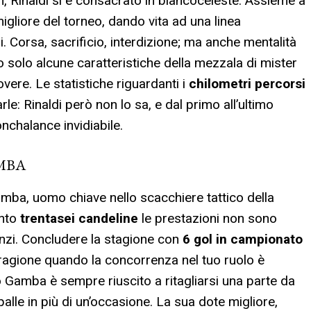
n, Rinaldi si è consacrato in biancoceleste. Assieme a
liore del torneo, dando vita ad una linea
. Corsa, sacrificio, interdizione; ma anche mentalità
 solo alcune caratteristiche della mezzala di mister
vere. Le statistiche riguardanti i
chilometri percorsi
le: Rinaldi però non lo sa, e dal primo all’ultimo
nchalance invidiabile.
MBA
mba, uomo chiave nello scacchiere tattico della
ento
trentasei candeline
le prestazioni non sono
anzi. Concludere la stagione con
6 gol in campionato
 ragione quando la concorrenza nel tuo ruolo è
 Gamba è sempre riuscito a ritagliarsi una parte da
palle in più di un’occasione. La sua dote migliore,