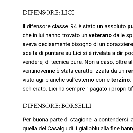
DIFENSORE: LICI
Il difensore classe ’94 è stato un assoluto
pu
che in lui hanno trovato un
veterano
dalle sp
aveva decisamente bisogno di un corazziere 
scelta di puntare su Lici si è rivelata a dir 
vendere, di tecnica pure. Non a caso, oltre a
ventinovenne è stata caratterizzata da un
re
visto agire anche sull’esterno come
terzino
,
schierato, Lici ha sempre ripagato i propri t
DIFENSORE: BORSELLI
Per buona parte di stagione, a contendersi 
quella del Casalguidi. I gialloblu alla fine h