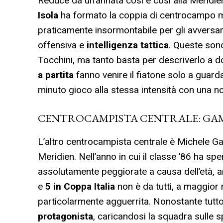
Reduce da un’annata così e così alla Meridie
Isola
ha formato la coppia di centrocampo mig
praticamente insormontabile per gli avversari
offensiva e
intelligenza tattica
. Queste sono
Tocchini, ma tanto basta per descriverlo a do
a partita
fanno venire il fiatone solo a guardar
minuto gioco alla stessa intensità con una no
CENTROCAMPISTA CENTRALE: GA
L’altro centrocampista centrale è Michele Ga
Meridien. Nell’anno in cui il classe ’86 ha sp
assolutamente peggiorate a causa dell’età, 
e
5 in Coppa Italia
non è da tutti, a maggior
particolarmente agguerrita. Nonostante tutto
protagonista
, caricandosi la squadra sulle s