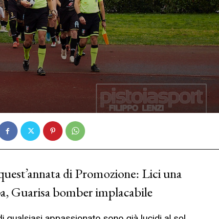
quest’annata di Promozione: Lici una
pa, Guarisa bomber implacabile
 di qualsiasi appassionato sono già lucidi al sol