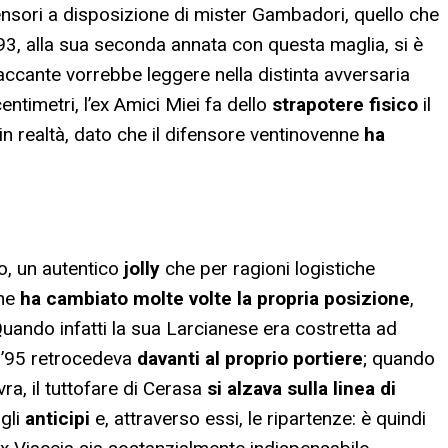
difensori a disposizione di mister Gambadori, quello che
 ’93, alla sua seconda annata con questa maglia, si è
ccante vorrebbe leggere nella distinta avversaria
entimetri, l’ex Amici Miei fa dello
strapotere fisico
il
in realtà, dato che il difensore ventinovenne
ha
o, un autentico
jolly
che per ragioni logistiche
one
ha cambiato molte volte la propria posizione
,
uando infatti la sua Larcianese era costretta ad
e ’95 retrocedeva
davanti al proprio portiere
; quando
vra, il tuttofare di Cerasa
si alzava sulla linea di
 gli
anticipi
e, attraverso essi, le ripartenze: è quindi