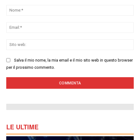
Commenta:
No
Ema
Sit
we
Salva il mio nome, la mia email e il mio sito web in questo browser
per il prossimo commento.
LE ULTIME