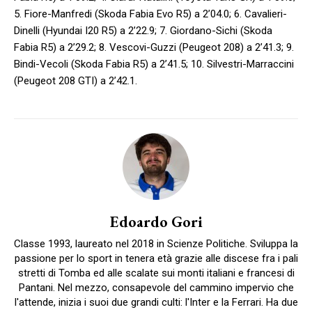
5. Fiore-Manfredi (Skoda Fabia Evo R5) a 2’04.0; 6. Cavalieri-
Dinelli (Hyundai I20 R5) a 2’22.9; 7. Giordano-Sichi (Skoda
Fabia R5) a 2’29.2; 8. Vescovi-Guzzi (Peugeot 208) a 2’41.3; 9.
Bindi-Vecoli (Skoda Fabia R5) a 2’41.5; 10. Silvestri-Marraccini
(Peugeot 208 GTI) a 2’42.1.
Edoardo Gori
Classe 1993, laureato nel 2018 in Scienze Politiche. Sviluppa la
passione per lo sport in tenera età grazie alle discese fra i pali
stretti di Tomba ed alle scalate sui monti italiani e francesi di
Pantani. Nel mezzo, consapevole del cammino impervio che
l'attende, inizia i suoi due grandi culti: l'Inter e la Ferrari. Ha due