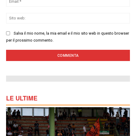
Sit
we
Salva il mio nome, la mia email e il mio sito web in questo browser
per il prossimo commento.
LE ULTIME