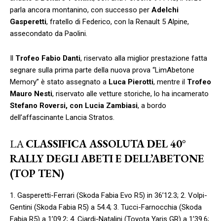
parla ancora montanino, con successo per
Adelchi
Gasperetti
, fratello di Federico, con la Renault 5 Alpine,
assecondato da Paolini.
Il
Trofeo Fabio Danti
, riservato alla miglior prestazione fatta
segnare sulla prima parte della nuova prova “LimAbetone
Memory” è stato assegnato a
Luca Pierotti
, mentre il
Trofeo
Mauro Nesti
, riservato alle vetture storiche, lo ha incamerato
Stefano Roversi, con Lucia Zambiasi
, a bordo
dell’affascinante Lancia Stratos.
LA
CLASSIFICA ASSOLUTA DEL 40°
RALLY DEGLI ABETI E DELL’ABETONE
(TOP TEN)
1. Gasperetti-Ferrari (Skoda Fabia Evo R5) in 36’12.3; 2. Volpi-
Gentini (Skoda Fabia R5) a 54.4; 3. Tucci-Farnocchia (Skoda
Fabia R5) a 1’09.2; 4. Ciardi-Natalini (Toyota Yaris GR) a 1’39.6;