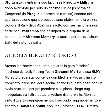
Sfortunato il rientrante duo lucchese
Pierotti – Milli
che,
dopo aver vinto per solo un decimo l’unica ps persa da
Gasperetti (la
Piteglio 1
domenica mattina) escono nella
quarta sessione quando occupavano stabilmente la piazza
d’onore. Il Rally degli Abeti si è svolto con sei manche e non
sette per il
maltempo
che ha impedito la disputa della
seconda
LimAbetone Memory
, la quale ripercorreva alcuni
tratti della storica salita.
AL JOLLY IL RALLY STORICO
Stesso leit-motiv per quanto riguarda la gara “storica”. Il
lucchese del Jolly Racing Team
Giovanni Mori
e la sua BMW
M3 auto preparata, condivisa con
Michele Frosini
, hanno
dominato indiscussi della scena, anche in questo caso con un
avvio bruciante per poi prendere pian piano il largo sugli
inseguitori, tra l’altro dotati di vetture di alto livello. Mori ha
vinto il quarto raggruppamento, il secondo raggruppamento è
andato a
Bonafè-Pontini
, con una Porsche 911 RS, il terzo