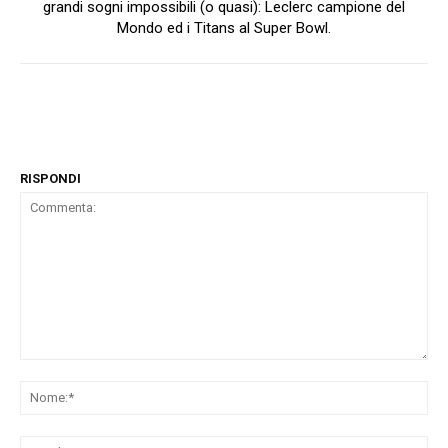
grandi sogni impossibili (o quasi): Leclerc campione del
Mondo ed i Titans al Super Bowl.
RISPONDI
Commenta:
No
Ema