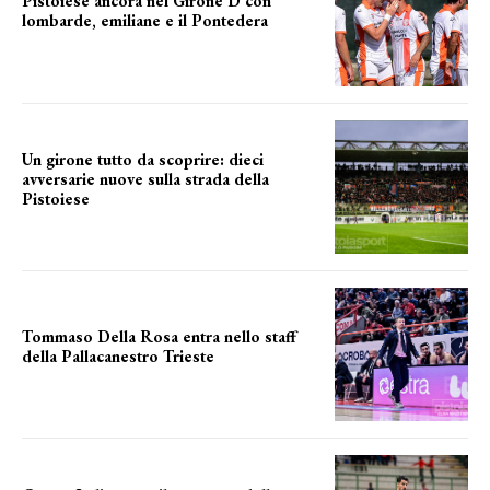
Pistoiese ancora nel Girone D con
lombarde, emiliane e il Pontedera
ancora il girone d
Un girone tutto da scoprire: dieci
avversarie nuove sulla strada della
Pistoiese
tra conferme e novità
Tommaso Della Rosa entra nello staff
della Pallacanestro Trieste
NUOVA AVVENTURA