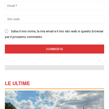
Ema
Sit
we
Salva il mio nome, la mia email e il mio sito web in questo browser
per il prossimo commento.
LE ULTIME