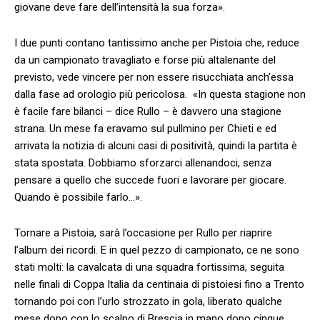
giovane deve fare dell’intensità la sua forza».
I due punti contano tantissimo anche per Pistoia che, reduce
da un campionato travagliato e forse più altalenante del
previsto, vede vincere per non essere risucchiata anch’essa
dalla fase ad orologio più pericolosa. «In questa stagione non
è facile fare bilanci – dice Rullo – è davvero una stagione
strana. Un mese fa eravamo sul pullmino per Chieti e ed
arrivata la notizia di alcuni casi di positività, quindi la partita è
stata spostata. Dobbiamo sforzarci allenandoci, senza
pensare a quello che succede fuori e lavorare per giocare.
Quando è possibile farlo…».
Tornare a Pistoia, sarà l’occasione per Rullo per riaprire
l’album dei ricordi. E in quel pezzo di campionato, ce ne sono
stati molti: la cavalcata di una squadra fortissima, seguita
nelle finali di Coppa Italia da centinaia di pistoiesi fino a Trento
tornando poi con l’urlo strozzato in gola, liberato qualche
mese dopo con lo scalpo di Brescia in mano dopo cinque