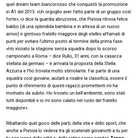
quel dream team biancorosso che conquistò la promozione
in A1 del 2013. «Un orgoglio aver fatto parte di un gruppo così
forte», ci dice la guardia abruzzese, che Pistoia ritrova felice
babbo (di una splendida bambina e in attesa di un nuovo
arrivo) e grintoso fratello maggiore degli stellini affamati di
punti per evitare l’ultimo posto al termine della prima fase.
«Ho iniziato la stagione senza squadra dopo lo scorso
campionato a Roma – dice Rullo, 31 anni, con la casacca
stellata da gennaio – è arrivata la proposta della Stella
Azzurra e l’ho trovata molto stimolante. Far parte di una
squadra così giovane, aiutarli a risalire la classifica, essere il
punto di riferimento di questi ragazzi promettenti mi ha
motivato da subito. Ho trovato un bell’ambiente, sono stati
tutti disponibili e io mi sono calato nel ruolo del fratello
maggiore».
Ribaltando quel gioco delle parti, della vita e dello sport, che
anche a Pistoia lo vedeva tra gli scatenati giovanotti a tu per
tu con icone della città e della retina come capitan
Toppo,