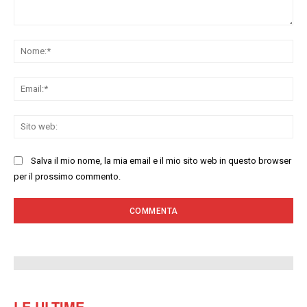
Commenta:
No
Ema
Sit
we
Salva il mio nome, la mia email e il mio sito web in questo browser
per il prossimo commento.
LE ULTIME