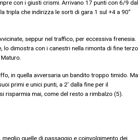
pre con i giusti crismi. Arrivano 17 punti con 6/9 dal
 tripla che indirizza le sorti di gara 1 sul +4 a 90”
avvicinate, seppur nel traffico, per eccessiva frenesia.
lo dimostra con i canestri nella rimonta di fine terzo
. Maturo.
iffo, in quella avversaria un bandito troppo timido. Ma
 primi e unici punti, a 2′ dalla fine per il
i risparmia mai, come del resto a rimbalzo (5).
iro, meglio quelle di passaggio e coinvolgimento dei