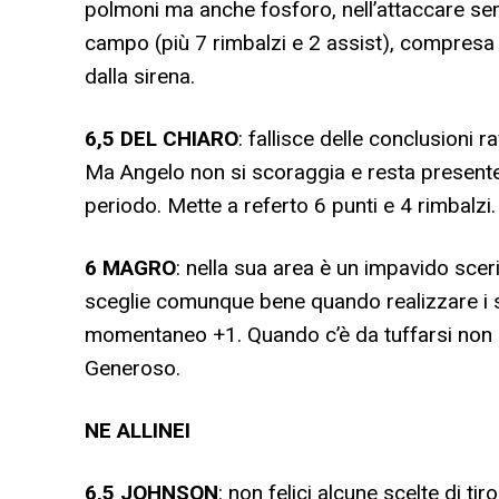
polmoni ma anche fosforo, nell’attaccare sem
campo (più 7 rimbalzi e 2 assist), compresa la
dalla sirena.
6,5
DEL CHIARO
: fallisce delle conclusioni r
Ma Angelo non si scoraggia e resta presente, 
periodo. Mette a referto 6 punti e 4 rimbalzi
6
MAGRO
: nella sua area è un impavido scer
sceglie comunque bene quando realizzare i suoi
momentaneo +1. Quando c’è da tuffarsi non s
Generoso.
NE
ALLINEI
6,5
JOHNSON
: non felici alcune scelte di t