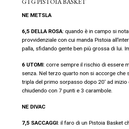
GTG PISTOIA BASKET
NE
METSLA
6,5
DELLA ROSA
: quando è in campo si nota
provvidenziale con cui manda Pistoia all’inter
palla, sfidando gente ben più grossa di lui. 
6 UTOMI
: corre sempre il rischio di esser
senza. Nel terzo quarto non si accorge che s
tripla del primo sorpasso dopo 20′ ad inizio q
chiudendo con 7 punti e 3 carambole.
NE
DIVAC
7,5
SACCAGGI
: il faro di un Pistoia Basket c