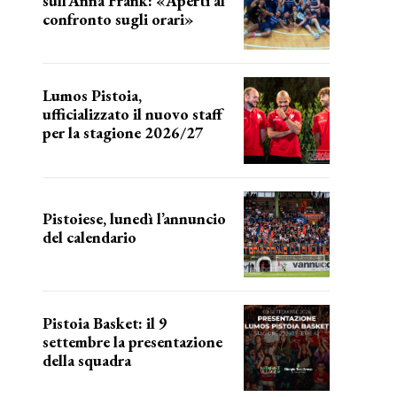
sull’Anna Frank: «Aperti al
confronto sugli orari»
l'incognita impianti
Lumos Pistoia,
ufficializzato il nuovo staff
per la stagione 2026/27
LA COMPOSIZIONE
Pistoiese, lunedì l’annuncio
del calendario
a breve l'annuncio
Pistoia Basket: il 9
settembre la presentazione
della squadra
Annunciata la data