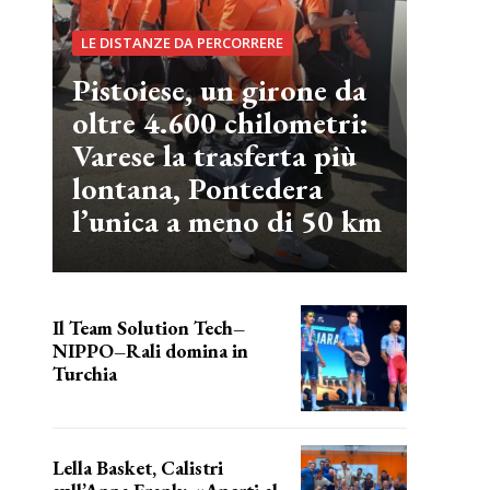
LE DISTANZE DA PERCORRERE
Pistoiese, un girone da
oltre 4.600 chilometri:
Varese la trasferta più
lontana, Pontedera
l’unica a meno di 50 km
Il Team Solution Tech–
NIPPO–Rali domina in
Turchia
ottimi risultati
Lella Basket, Calistri