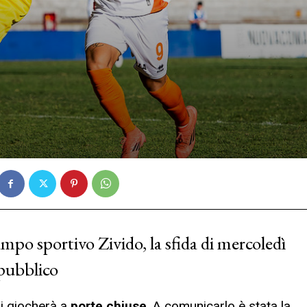
ampo sportivo Zivido, la sfida di mercoledì
 pubblico
i giocherà a
porte chiuse
. A comunicarlo è stata la