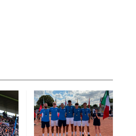
Sito
web: