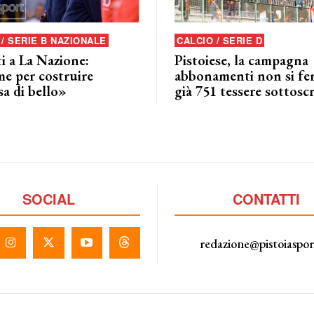
/ SERIE B NAZIONALE
CALCIO / SERIE D
i a La Nazione:
Pistoiese, la campagna
me per costruire
abbonamenti non si fe
a di bello»
già 751 tessere sottoscr
SOCIAL
CONTATTI
redazione@pistoiaspo