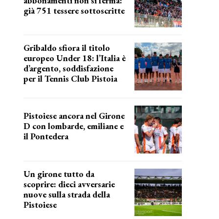
abbonamenti non si ferma:
già 751 tessere sottoscritte
numeri in aumento
Gribaldo sfiora il titolo
europeo Under 18: l’Italia è
d’argento, soddisfazione
per il Tennis Club Pistoia
grande soddisfazione
Pistoiese ancora nel Girone
D con lombarde, emiliane e
il Pontedera
ancora il girone d
Un girone tutto da
scoprire: dieci avversarie
nuove sulla strada della
Pistoiese
tra conferme e novità