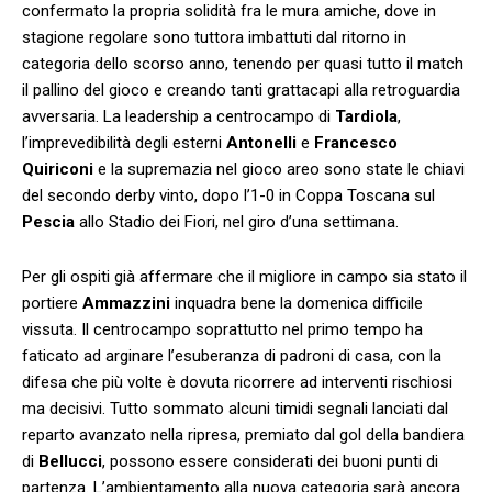
confermato la propria solidità fra le mura amiche, dove in
stagione regolare sono tuttora imbattuti dal ritorno in
categoria dello scorso anno, tenendo per quasi tutto il match
il pallino del gioco e creando tanti grattacapi alla retroguardia
avversaria. La leadership a centrocampo di
Tardiola
,
l’imprevedibilità degli esterni
Antonelli
e
Francesco
Quiriconi
e la supremazia nel gioco areo sono state le chiavi
del secondo derby vinto, dopo l’1-0 in Coppa Toscana sul
Pescia
allo Stadio dei Fiori, nel giro d’una settimana.
Per gli ospiti già affermare che il migliore in campo sia stato il
portiere
Ammazzini
inquadra bene la domenica difficile
vissuta. Il centrocampo soprattutto nel primo tempo ha
faticato ad arginare l’esuberanza di padroni di casa, con la
difesa che più volte è dovuta ricorrere ad interventi rischiosi
ma decisivi. Tutto sommato alcuni timidi segnali lanciati dal
reparto avanzato nella ripresa, premiato dal gol della bandiera
di
Bellucci
, possono essere considerati dei buoni punti di
partenza. L’ambientamento alla nuova categoria sarà ancora