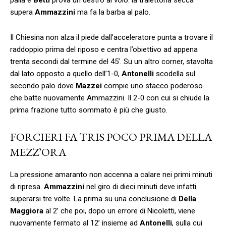
supera
Ammazzini
ma fa la barba al palo.
Il Chiesina non alza il piede dall’acceleratore punta a trovare il
raddoppio prima del riposo e centra l’obiettivo ad appena
trenta secondi dal termine del 45’. Su un altro corner, stavolta
dal lato opposto a quello dell’1-0,
Antonelli
scodella sul
secondo palo dove
Mazzei
compie uno stacco poderoso
che batte nuovamente Ammazzini. Il 2-0 con cui si chiude la
prima frazione tutto sommato è più che giusto.
FORCIERI FA TRIS POCO PRIMA DELLA
MEZZ’ORA
La pressione amaranto non accenna a calare nei primi minuti
di ripresa.
Ammazzini
nel giro di dieci minuti deve infatti
superarsi tre volte. La prima su una conclusione di
Della
Maggiora
al 2’ che poi, dopo un errore di Nicoletti, viene
nuovamente fermato al 12’ insieme ad
Antonelli
, sulla cui