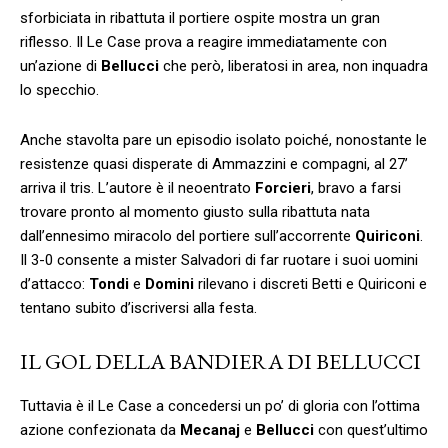
sforbiciata in ribattuta il portiere ospite mostra un gran
riflesso. Il Le Case prova a reagire immediatamente con
un’azione di
Bellucci
che però, liberatosi in area, non inquadra
lo specchio.
Anche stavolta pare un episodio isolato poiché, nonostante le
resistenze quasi disperate di Ammazzini e compagni, al 27’
arriva il tris. L’autore è il neoentrato
Forcieri
, bravo a farsi
trovare pronto al momento giusto sulla ribattuta nata
dall’ennesimo miracolo del portiere sull’accorrente
Quiriconi
.
Il 3-0 consente a mister Salvadori di far ruotare i suoi uomini
d’attacco:
Tondi
e
Domini
rilevano i discreti Betti e Quiriconi e
tentano subito d’iscriversi alla festa.
IL GOL DELLA BANDIERA DI BELLUCCI
Tuttavia è il Le Case a concedersi un po’ di gloria con l’ottima
azione confezionata da
Mecanaj
e
Bellucci
con quest’ultimo