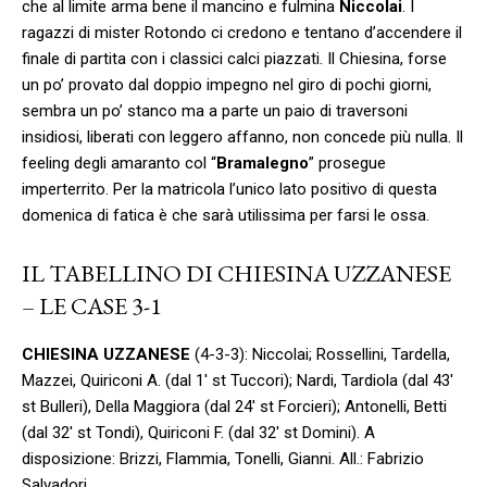
che al limite arma bene il mancino e fulmina
Niccolai
. I
ragazzi di mister Rotondo ci credono e tentano d’accendere il
finale di partita con i classici calci piazzati. Il Chiesina, forse
un po’ provato dal doppio impegno nel giro di pochi giorni,
sembra un po’ stanco ma a parte un paio di traversoni
insidiosi, liberati con leggero affanno, non concede più nulla. Il
feeling degli amaranto col “
Bramalegno
” prosegue
imperterrito. Per la matricola l’unico lato positivo di questa
domenica di fatica è che sarà utilissima per farsi le ossa.
IL TABELLINO DI CHIESINA UZZANESE
– LE CASE 3-1
CHIESINA UZZANESE
(4-3-3): Niccolai; Rossellini, Tardella,
Mazzei, Quiriconi A. (dal 1′ st Tuccori); Nardi, Tardiola (dal 43′
st Bulleri), Della Maggiora (dal 24′ st Forcieri); Antonelli, Betti
(dal 32′ st Tondi), Quiriconi F. (dal 32′ st Domini). A
disposizione: Brizzi, Flammia, Tonelli, Gianni. All.: Fabrizio
Salvadori.