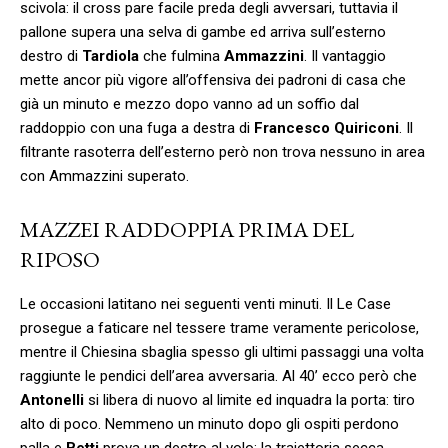
scivola: il cross pare facile preda degli avversari, tuttavia il
pallone supera una selva di gambe ed arriva sull’esterno
destro di
Tardiola
che fulmina
Ammazzini
. Il vantaggio
mette ancor più vigore all’offensiva dei padroni di casa che
già un minuto e mezzo dopo vanno ad un soffio dal
raddoppio con una fuga a destra di
Francesco Quiriconi
. Il
filtrante rasoterra dell’esterno però non trova nessuno in area
con Ammazzini superato.
MAZZEI RADDOPPIA PRIMA DEL
RIPOSO
Le occasioni latitano nei seguenti venti minuti. Il Le Case
prosegue a faticare nel tessere trame veramente pericolose,
mentre il Chiesina sbaglia spesso gli ultimi passaggi una volta
raggiunte le pendici dell’area avversaria. Al 40’ ecco però che
Antonelli
si libera di nuovo al limite ed inquadra la porta: tiro
alto di poco. Nemmeno un minuto dopo gli ospiti perdono
palla e
Betti
prova un destro al volo: la traiettoria secca