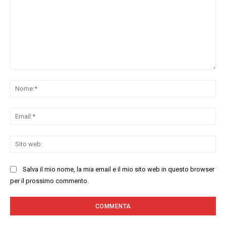
Commenta:
No
Ema
Sit
we
Salva il mio nome, la mia email e il mio sito web in questo browser
per il prossimo commento.