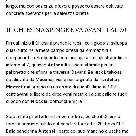
lungo, ma con pazienza e lavoro possono essere coltivate
concrete speranze per la salvezza diretta.
IL CHIESINA SPINGE E VA AVANTI AL 20′
Fin dall’inizio il Chiesina prende le redini ed il gioco si sviluppa
quasi tutto nella metà campo difesa da Ammazzini e
compagni. La retroguardia comincia già a fare gli straordinari
intorno al 7’, quando
Antonelli
si libera al limite per un
pallonetto che sfiora la traversa. Davanti
Bellucci
, talvolta
coadiuvato da
Mecanaj
, viene ben arginato da
Tardella
e
Mazzei
, ma proprio su un errore di quest’ultimo al 14’ il
centravanti si libera da circa venti metri e calcia: pallone fuori
di poco con
Niccolai
comunque vigile.
Sarà a tutti gli effetti un lampo nel buio, poiché il Chiesina
torna a premere subito sull’acceleratore ed al 20’ trova l’1-0.
Dalla bandierina
Antonelli
batte col suo mancino a uscire ma