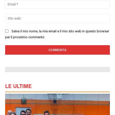
Ema
Sit
we
Salva il mio nome, la mia email e il mio sito web in questo browser
per il prossimo commento.
LE ULTIME