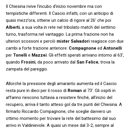
Il Chiesina rivive l’incubo d’inizio novembre ma con
tempistiche differenti. Il Cascio infatti, con un anticipo di
quasi mezz’ora, ottiene un calcio di rigore al 26′ che poi
Alberti
, a sua volta in rete nel tribolato match del settimo
turno, trasforma nel vantaggio. La prima frazione non ha
ulteriori scossoni e perciò
mister Salvadori
reagisce con due
cambi a forte trazione anteriore:
Compagnone
ed
Antonelli
per
Tonelli
e
Mazzei
. Gli effetti sperati arrivano intorno al 63′,
quando
Frosini
, da poco arrivato dal
San Felice
, trova la
zampata del pareggio.
Allorché la pressione degli amaranto aumenta ed il Cascio
resta pure in dieci per il rosso di
Roman
al 73′. Gli ospiti in
affanno riescono tuttavia a resistere finché, all’inizio del
recupero, arriva il tanto atteso gol da tre punti del Chiesina. A
firmarlo Riccardo Compagnone, che sceglie davvero un
ottimo momento per trovare la rete del battesimo dal suo
arrivo in Valdinievole. A quasi un mese dal 3-2, sempre al