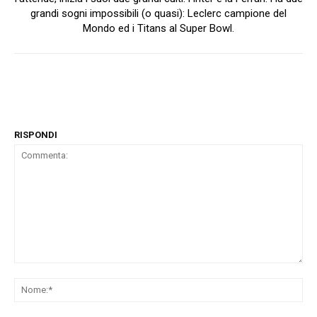
grandi sogni impossibili (o quasi): Leclerc campione del
Mondo ed i Titans al Super Bowl.
RISPONDI
Commenta:
No