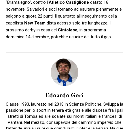
“Bramalegno”, contro l’
Atletico Castiglione
datato 16
novembre, Salvadori e soci tornano ad esultare pienamente e
salgono a quota 22 punti. Il quartetto all’inseguimento della
capolista
New Team
dista adesso solo tre lunghezze. Il
prossimo derby in casa del
Cintolese
, in programma
domenica 14 dicembre, potrebbe ricucire del tutto il gap.
Edoardo Gori
Classe 1993, laureato nel 2018 in Scienze Politiche. Sviluppa la
passione per lo sport in tenera età grazie alle discese fra i pali
stretti di Tomba ed alle scalate sui monti italiani e francesi di
Pantani. Nel mezzo, consapevole del cammino impervio che
l'attende, inizia i suoi due grandi culti: l'Inter e la Ferrari. Ha due