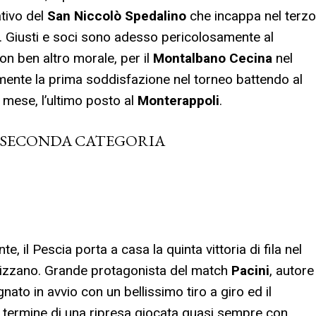
ativo del
San Niccolò
Spedalino
che incappa nel terzo
. Giusti e soci sono adesso pericolosamente al
n ben altro morale, per il
Montalbano Cecina
nel
nalmente la prima soddisfazione nel torneo battendo al
 mese, l’ultimo posto al
Monterappoli
.
I SECONDA CATEGORIA
, il Pescia porta a casa la quinta vittoria di fila nel
vizzano. Grande protagonista del match
Pacini
, autore
nato in avvio con un bellissimo tiro a giro ed il
al termine di una ripresa giocata quasi sempre con