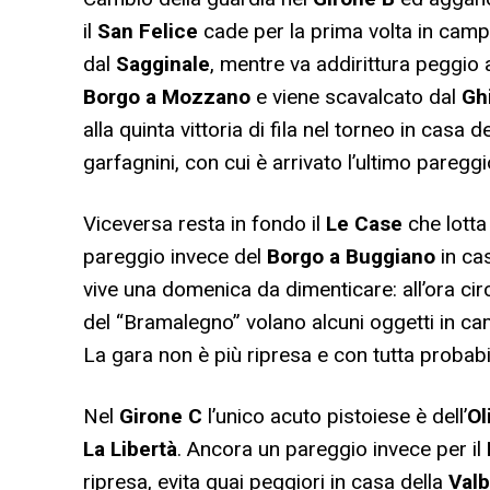
il
San Felice
cade per la prima volta in camp
dal
Sagginale
, mentre va addirittura peggio 
Borgo a Mozzano
e viene scavalcato dal
Gh
alla quinta vittoria di fila nel torneo in casa del
garfagnini, con cui è arrivato l’ultimo paregg
Viceversa resta in fondo il
Le Case
che lotta
pareggio invece del
Borgo a
Buggiano
in ca
vive una domenica da dimenticare: all’ora cir
del “Bramalegno” volano alcuni oggetti in ca
La gara non è più ripresa e con tutta probab
Nel
Girone C
l’unico acuto pistoiese è dell’
Ol
La Libertà
. Ancora un pareggio invece per il
ripresa, evita guai peggiori in casa della
Valb