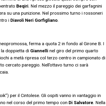
eoentrato
Beqiri
. Nel mezzo il pareggio dei garfagnini
iera su una punizione. Nel prossimo turno i rossoneri
ntro i
Diavoli Neri Gorfigliano
.
eopromossa, ferma a quota 2 in fondo al Girone B. I
la doppietta di
Giannelli
nel giro del primo quarto
giochi a metà ripresa col terzo centro in campionato di
anto cercato pareggio. Nell’ottavo turno ci sarà
icaia.
ik”) per il Cintolese. Gli ospiti vanno in vantaggio in
iano nel corso del primo tempo con
Di Salvatore
. Nella