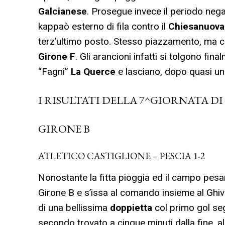
Galcianese
. Prosegue invece il periodo neg
kappaò esterno di fila contro il
Chiesanuova
terz’ultimo posto. Stesso piazzamento, ma co
Girone F
. Gli arancioni infatti si tolgono fi
“Fagni”
La Querce
e lasciano, dopo quasi un
I RISULTATI DELLA 7^GIORNATA D
GIRONE B
ATLETICO CASTIGLIONE – PESCIA 1-2
Nonostante la fitta pioggia ed il campo pesante
Girone B e s’issa al comando insieme al Ghi
di una bellissima
doppietta
col primo gol seg
secondo trovato a cinque minuti dalla fine, 