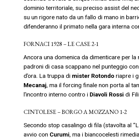
dominio territoriale, su preciso assist del n
su un rigore nato da un fallo di mano in barr
difenderanno il primato nella gara interna co
FORNACI 1928 – LE CASE 2-1
Ancora una domenica da dimenticare per la n
padroni di casa scappano nel punteggio con 
d’ora. La truppa di
mister Rotondo
riapre i 
Mecanaj
, ma il forcing finale non porta al t
l’incontro interno contro i
Diavoli Rossi
di Fil
CINTOLESE – BORGO A MOZZANO 1-2
Secondo stop casalingo di fila (stavolta al “Lo
avvio con
Curumi
, ma i biancocelesti rimed