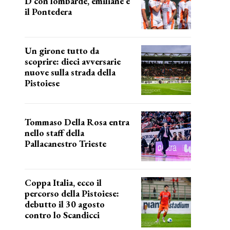
D con lombarde, emiliane e
il Pontedera
ancora il girone d
Un girone tutto da
scoprire: dieci avversarie
nuove sulla strada della
Pistoiese
tra conferme e novità
Tommaso Della Rosa entra
nello staff della
Pallacanestro Trieste
NUOVA AVVENTURA
Coppa Italia, ecco il
percorso della Pistoiese:
debutto il 30 agosto
contro lo Scandicci
prima gara ufficiale