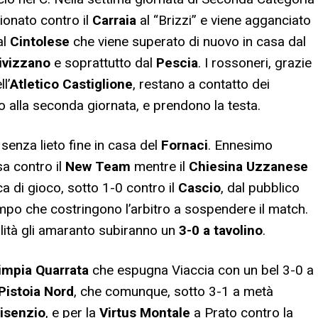
ionato contro il
Carraia
al “Brizzi” e viene agganciato
al
Cintolese
che viene superato di nuovo in casa dal
ivizzano
e soprattutto dal
Pescia
. I rossoneri, grazie
l’
Atletico Castiglione
, restano a contatto dei
io alla seconda giornata, e prendono la testa.
 senza lieto fine in casa del
Fornaci
. Ennesimo
sa contro il
New Team
mentre il
Chiesina Uzzanese
ca di gioco, sotto 1-0 contro il
Cascio
, dal pubblico
mpo che costringono l’arbitro a sospendere il match.
ilità gli amaranto subiranno un
3-0 a tavolino
.
impia Quarrata
che espugna Viaccia con un bel 3-0 a
Pistoia Nord
, che comunque, sotto 3-1 a metà
isenzio
, e per la
Virtus Montale
a Prato contro la