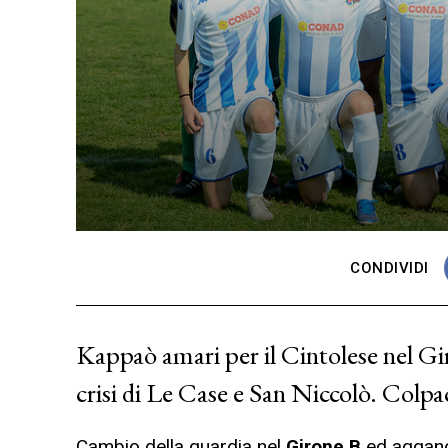
CONDIVIDI
Kappaò amari per il Cintolese nel Gir
crisi di Le Case e San Niccolò. Colpa
Cambio della guardia nel
Girone B
ed agganci