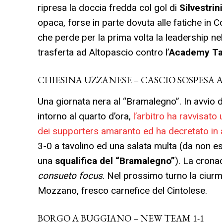
ripresa la doccia fredda col gol di
Silvestrin
opaca, forse in parte dovuta alle fatiche in
che perde per la prima volta la leadership nel
trasferta ad Altopascio contro l’
Academy T
CHIESINA UZZANESE – CASCIO SOSPESA AL
Una giornata nera al “Bramalegno”. In avvio d
intorno al quarto d’ora,
l’arbitro ha ravvisato
dei supporters amaranto ed ha decretato in a
3-0 a tavolino ed una salata multa (da non es
una
squalifica del “Bramalegno”
). La crona
consueto focus
. Nel prossimo turno la ciur
Mozzano, fresco carnefice del Cintolese.
BORGO A BUGGIANO – NEW TEAM 1-1