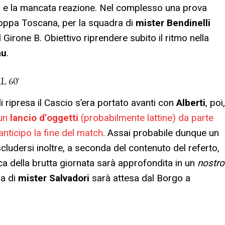
i
e la mancata reazione. Nel complesso una prova
 Coppa Toscana, per la squadra di
mister Bendinelli
 Girone B. Obiettivo riprendere subito il ritmo nella
au
.
 60′
i ripresa il Cascio s’era portato avanti con
Alberti
, poi,
 un
lancio d’oggetti
(probabilmente lattine) da parte
nticipo la fine del match
. Assai probabile dunque un
cludersi inoltre, a seconda del contenuto del referto,
ca della brutta giornata sarà approfondita in un
nostro
ma di
mister Salvadori
sarà attesa dal Borgo a