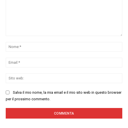
Commenta:
No
Ema
Sit
we
Salva il mio nome, la mia email e il mio sito web in questo browser
per il prossimo commento.