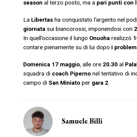
season
al terzo posto, ma a
pari punti con 
La
Libertas
ha conquistato l’argento nel podi
giornata
sui biancorossi, imponendosi con
2
In quell’occasione il lungo
Onuoha
realizzò
1
contare pienamente su di lui dopo
i problemi
Domenica 17 maggio
, alle ore
20.30
al
Pala
squadra di
coach Piperno
nel tentativo di in
campo di
San Miniato
per
gara 2
.
Samuele Billi