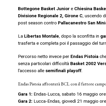
Bottegone Basket Junior
e
Chiesina Baske
Divisione Regionale 2, Girone C
, uscendo d
post season contro
Pallacanestro San Mini
La
Libertas Montale
, dopo la sconfitta in
ga
trasferta e completa poi il passaggio del tur
Percorso netto invece per
Endas Pistoia
che
senza particolari difficoltà
Basket 2002 Vers
l’accesso alle
semifinali playoff
.
Endas Pistoia affronterà BCL con il fattore campo
Gara 1:
Endas-Lucca, sabato 16 maggio ore 1
Gara 2:
Lucca-Endas, giovedì 21 maggio ore