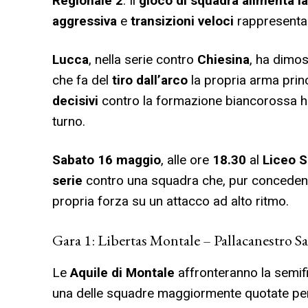
Regionale 2
. Il
gioco di squadra alimenta la
aggressiva
e
transizioni veloci
rappresenta
Lucca
, nella serie contro
Chiesina
, ha dimos
che fa del
tiro dall’arco
la propria arma princ
decisivi
contro la formazione biancorossa ha
turno.
Sabato 16 maggio
, alle ore
18.30
al
Liceo S
serie
contro una squadra che, pur concedendo
propria forza su un attacco ad alto ritmo.
Gara 1: Libertas Montale – Pallacanestro 
Le
Aquile di Montale
affronteranno la semifi
una delle squadre maggiormente quotate per i