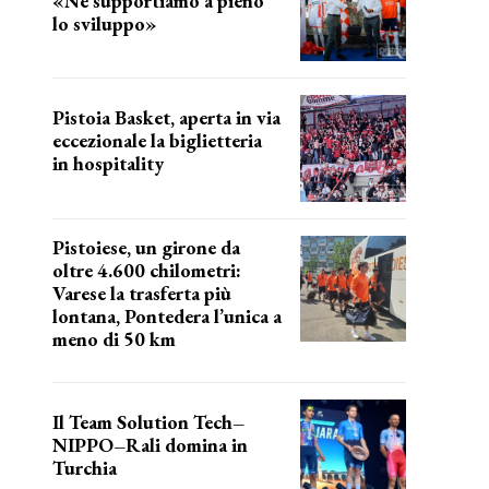
«Ne supportiamo a pieno
lo sviluppo»
La posizione del sindaco
Pistoia Basket, aperta in via
eccezionale la biglietteria
in hospitality
Grande richiesta
Pistoiese, un girone da
oltre 4.600 chilometri:
Varese la trasferta più
lontana, Pontedera l’unica a
meno di 50 km
le distanze da percorrere
Il Team Solution Tech–
NIPPO–Rali domina in
Turchia
ottimi risultati