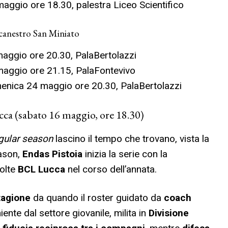
ggio ore 18.30, palestra Liceo Scientifico
acanestro San Miniato
aggio ore 20.30, PalaBertolazzi
aggio ore 21.15, PalaFontevivo
enica 24 maggio ore 20.30, PalaBertolazzi
cca (sabato 16 maggio, ore 18.30)
gular season
lascino il tempo che trovano, vista la
ason,
Endas Pistoia
inizia la serie con la
olte
BCL Lucca
nel corso dell’annata.
tagione
da quando il roster guidato da
coach
ente dal settore giovanile, milita in
Divisione