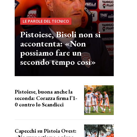
LE PAROLE DEL TECNICO
Pistoiese, Bisoli non si
accontenta: «Non
possiamo fare un
secondo tempo così»
Pistoiese, buona anche la
seconda: Corazza firma l’1-
0 contro lo Scandicci
secondo test stagionale
Capecchi su Pistoia Ovest: