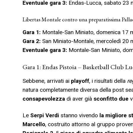
Eventuale gara 3:
Endas-Lucca, sabato 23 ma
Libertas Montale contro una preparatissima Pall
Gara 1:
Montale-San Miniato, domenica 17 m
Gara 2:
San Miniato-Montale, mercoledì 20 m
Eventuale gara 3:
Montale-San Miniato, dom
Gara 1: Endas Pistoia – Basketball Club Lu
Sebbene, arrivati ai
playoff
, i risultati della
re
natura completamente diversa della post se
consapevolezza
di aver già
sconfitto due
v
Le
Serpi Verdi
stanno vivendo
la migliore s
Marcello
, costruito attorno al gruppo proveni