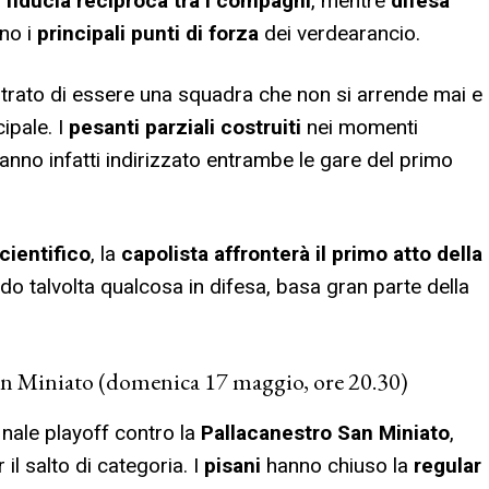
 fiducia reciproca tra i compagni
, mentre
difesa
no i
principali punti di forza
dei verdearancio.
trato di essere una squadra che non si arrende mai e
ipale. I
pesanti parziali costruiti
nei momenti
nno infatti indirizzato entrambe le gare del primo
cientifico
, la
capolista affronterà il primo atto della
 talvolta qualcosa in difesa, basa gran parte della
San Miniato (domenica 17 maggio, ore 20.30)
nale playoff contro la
Pallacanestro San Miniato
,
l salto di categoria. I
pisani
hanno chiuso la
regular