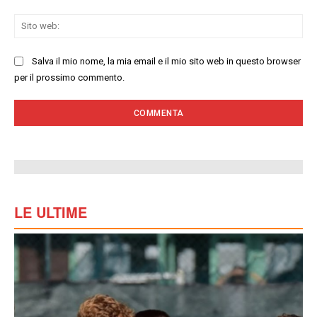
Sit
we
Salva il mio nome, la mia email e il mio sito web in questo browser
per il prossimo commento.
LE ULTIME