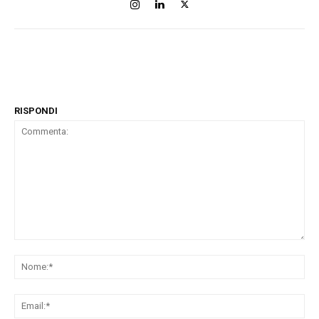
RISPONDI
Commenta:
No
Ema