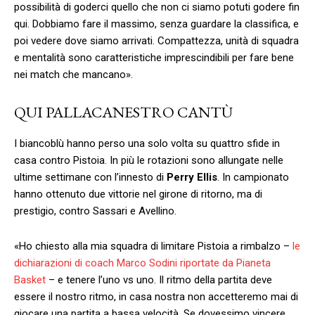
possibilità di goderci quello che non ci siamo potuti godere fin
qui. Dobbiamo fare il massimo, senza guardare la classifica, e
poi vedere dove siamo arrivati. Compattezza, unità di squadra
e mentalità sono caratteristiche imprescindibili per fare bene
nei match che mancano».
QUI PALLACANESTRO CANTÙ
I biancoblù hanno perso una solo volta su quattro sfide in
casa contro Pistoia. In più le rotazioni sono allungate nelle
ultime settimane con l’innesto di
Perry Ellis
. In campionato
hanno ottenuto due vittorie nel girone di ritorno, ma di
prestigio, contro Sassari e Avellino.
«Ho chiesto alla mia squadra di limitare Pistoia a rimbalzo –
le
dichiarazioni di coach Marco Sodini riportate da Pianeta
Basket
– e tenere l’uno vs uno. Il ritmo della partita deve
essere il nostro ritmo, in casa nostra non accetteremo mai di
giocare una partita a bassa velocità. Se dovessimo vincere