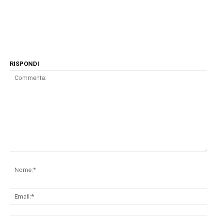
RISPONDI
Commenta:
No
Ema