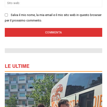
Sit
we
Salva il mio nome, la mia email e il mio sito web in questo browser
per il prossimo commento.
LE ULTIME