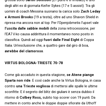
degli altri ex di giornata Keifer Sykes (17 e 5 assist). Tra gli
uomini di coach Messina suonano la carica solo
Zach Leday
e Armoni Brooks
(19 a testa), oltre ad uno Shavon Shield in
ripresa ma ancora non al top. Per l’Openjobmetis l’upset vale
l’uscita dalle sabbie mobili
della zona retrocessione, per
l’EA7 il ko causa addirittura il momentaneo nono posto in
classifica. Quindi ad oggi
fuori dalle Final Eight
di Coppa
Italia. Un’esclusione che, a quattro gare dal giro di boa,
avrebbe del clamoroso
.
VIRTUS BOLOGNA-TRIESTE 70-78
Come già accaduto in questa stagione,
se Atene piange
Sparta non ride
. E così cade anche la Virtus Bologna, in casa
contro
una Trieste vogliosa
di mettersi alle spalle le ultime
sconfitte. E il segreto del blitz dei giuliani è senza dubbio il
ritorno di
Colbey Ross,
subito top scorer con 19 punti. Da
mettere in conto anche le doppie doppie sfiorate da Uthoff