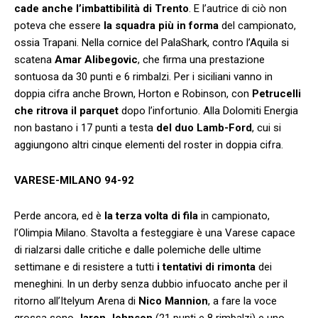
cade anche l’imbattibilità di Trento
. E l’autrice di ciò non
poteva che essere
la squadra più in forma
del campionato,
ossia Trapani. Nella cornice del PalaShark, contro l’Aquila si
scatena
Amar Alibegovic
, che firma una prestazione
sontuosa da 30 punti e 6 rimbalzi. Per i siciliani vanno in
doppia cifra anche Brown, Horton e Robinson, con
Petrucelli
che ritrova il parquet
dopo l’infortunio. Alla Dolomiti Energia
non bastano i 17 punti a testa
del duo Lamb-Ford
, cui si
aggiungono altri cinque elementi del roster in doppia cifra.
VARESE-MILANO 94-92
Perde ancora, ed è
la terza volta di fila
in campionato,
l’Olimpia Milano. Stavolta a festeggiare è una Varese capace
di rialzarsi dalle critiche e dalle polemiche delle ultime
settimane e di resistere a tutti
i tentativi di rimonta
dei
meneghini. In un derby senza dubbio infuocato anche per il
ritorno all’Itelyum Arena di
Nico Mannion
, a fare la voce
grossa sono
Jaron Johnson
(21 punti e 8 rimbalzi) e uno