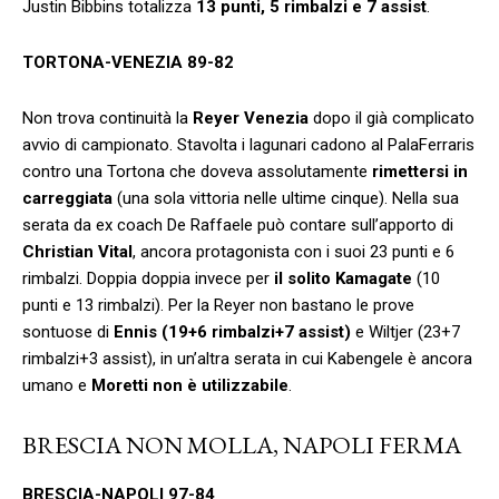
Justin Bibbins totalizza
13 punti, 5 rimbalzi e 7 assist
.
TORTONA-VENEZIA 89-82
Non trova continuità la
Reyer Venezia
dopo il già complicato
avvio di campionato. Stavolta i lagunari cadono al PalaFerraris
contro una Tortona che doveva assolutamente
rimettersi in
carreggiata
(una sola vittoria nelle ultime cinque). Nella sua
serata da ex coach De Raffaele può contare sull’apporto di
Christian Vital
, ancora protagonista con i suoi 23 punti e 6
rimbalzi. Doppia doppia invece per
il solito Kamagate
(10
punti e 13 rimbalzi). Per la Reyer non bastano le prove
sontuose di
Ennis (19+6 rimbalzi+7 assist)
e Wiltjer (23+7
rimbalzi+3 assist), in un’altra serata in cui Kabengele è ancora
umano e
Moretti non è utilizzabile
.
BRESCIA NON MOLLA, NAPOLI FERMA
BRESCIA-NAPOLI 97-84