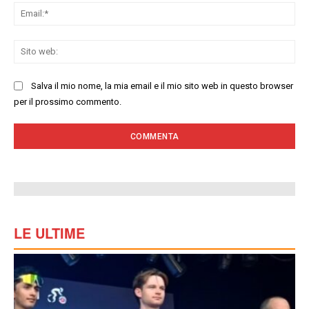
Ema
Sit
we
Salva il mio nome, la mia email e il mio sito web in questo browser
per il prossimo commento.
LE ULTIME