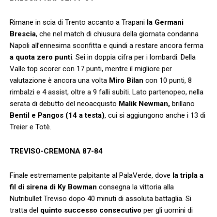
Rimane in scia di Trento accanto a Trapani
la Germani
Brescia
, che nel match di chiusura della giornata condanna
Napoli all’ennesima sconfitta e quindi a restare ancora ferma
a quota zero punti
. Sei in doppia cifra per i lombardi: Della
Valle top scorer con 17 punti, mentre il migliore per
valutazione è ancora una volta
Miro Bilan
con 10 punti, 8
rimbalzi e 4 assist, oltre a 9 falli subiti. Lato partenopeo, nella
serata di debutto del neoacquisto
Malik Newman,
brillano
Bentil e Pangos (14 a testa)
, cui si aggiungono anche i 13 di
Treier e Totè.
TREVISO-CREMONA 87-84
Finale estremamente palpitante al PalaVerde, dove
la tripla a
fil di sirena di Ky Bowman
consegna la vittoria alla
Nutribullet Treviso dopo 40 minuti di assoluta battaglia. Si
tratta del
quinto successo consecutivo
per gli uomini di