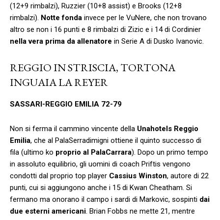
(12+9 rimbalzi), Ruzzier (10+8 assist) e Brooks (12+8
rimbalzi).
Notte fonda
invece per le VuNere, che non trovano
altro se non i 16 punti e 8 rimbalzi di Zizic e i 14 di Cordinier
nella vera prima da allenatore
in Serie A di Dusko Ivanovic.
REGGIO IN STRISCIA, TORTONA
INGUAIA LA REYER
SASSARI-REGGIO EMILIA 72-79
Non si ferma il cammino vincente della
Unahotels Reggio
Emilia
, che al PalaSerradimigni ottiene il quinto successo di
fila (ultimo ko
proprio al PalaCarrara
). Dopo un primo tempo
in assoluto equilibrio, gli uomini di coach Priftis vengono
condotti dal proprio top player
Cassius Winston
, autore di 22
punti, cui si aggiungono anche i 15 di Kwan Cheatham. Si
fermano ma onorano il campo i sardi di Markovic, sospinti
dai
due esterni americani
. Brian Fobbs ne mette 21, mentre