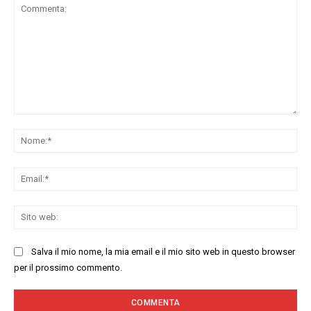
Commenta:
No
Ema
Sit
we
Salva il mio nome, la mia email e il mio sito web in questo browser
per il prossimo commento.