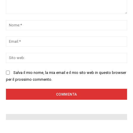
Commenta:
No
Ema
Sit
we
Salva il mio nome, la mia email e il mio sito web in questo browser
per il prossimo commento.