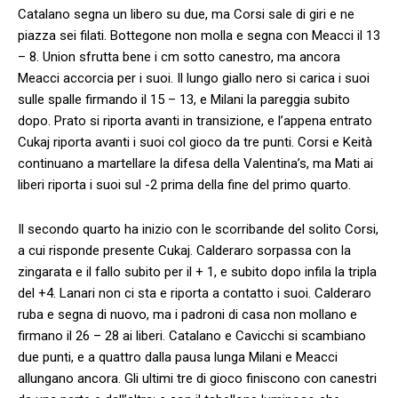
Catalano segna un libero su due, ma Corsi sale di giri e ne
piazza sei filati. Bottegone non molla e segna con Meacci il 13
– 8. Union sfrutta bene i cm sotto canestro, ma ancora
Meacci accorcia per i suoi. Il lungo giallo nero si carica i suoi
sulle spalle firmando il 15 – 13, e Milani la pareggia subito
dopo. Prato si riporta avanti in transizione, e l’appena entrato
Cukaj riporta avanti i suoi col gioco da tre punti. Corsi e Keità
continuano a martellare la difesa della Valentina’s, ma Mati ai
liberi riporta i suoi sul -2 prima della fine del primo quarto.
Il secondo quarto ha inizio con le scorribande del solito Corsi,
a cui risponde presente Cukaj. Calderaro sorpassa con la
zingarata e il fallo subito per il + 1, e subito dopo infila la tripla
del +4. Lanari non ci sta e riporta a contatto i suoi. Calderaro
ruba e segna di nuovo, ma i padroni di casa non mollano e
firmano il 26 – 28 ai liberi. Catalano e Cavicchi si scambiano
due punti, e a quattro dalla pausa lunga Milani e Meacci
allungano ancora. Gli ultimi tre di gioco finiscono con canestri