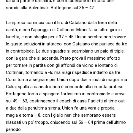
da una parte e dall’altra; e con il tabellone luminoso che
sorride alla Valentina’s Bottegone sul 35 – 42.
La ripresa comincia con il tiro di Catalano dalla linea della
carità, e con l’appoggio di Coltrinari. Milani fa un altro giro in
lunetta, e non sbaglia per il 37 – 45. Union sembra non trovare
le giuste soluzioni in attacco, con Catalano che punisce da tre
in contropiede. Le due squadre si scambiano un paio di triple,
con la gara che si accende. Prato prova il massimo sforzo
per tornare in partita con gli affondi da vicino e lontano di
Coltrinari, tornando a -6; ma Biagi rispedisce indietro da tre.
Corsi torna a segnare per Union dopo due minuti di magra, ma
Cukaj spalla a canestro non è concorde alla rimonta pratese.
Bottegone torna a spingere fortissimo in contropiede e arriva
sul 49 – 63, costringendo il coach di casa Paoletti al time out
a due dalla penultima sirena. Union fa una vera e propria
magia e torna – 8, con i giallo neri che sembrano essersi
rilassati un po’ troppo, chiudendo sul 56 – 64 prima dell’ultimo
periodo.