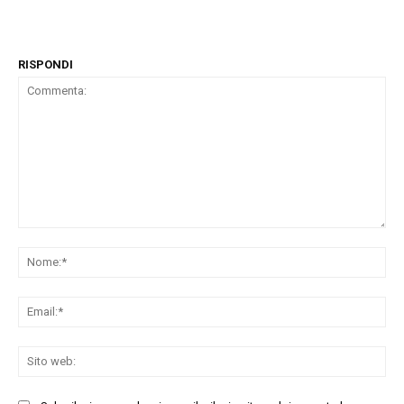
RISPONDI
Commenta:
No
Ema
Sit
we