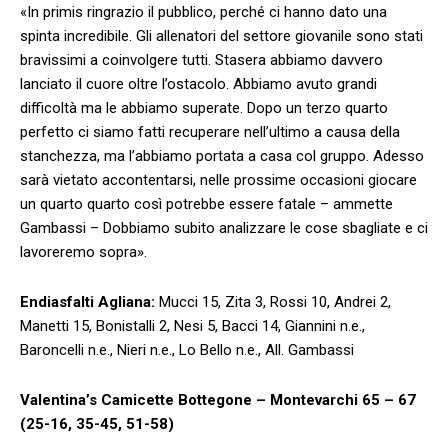
«In primis ringrazio il pubblico, perché ci hanno dato una
spinta incredibile. Gli allenatori del settore giovanile sono stati
bravissimi a coinvolgere tutti. Stasera abbiamo davvero
lanciato il cuore oltre l’ostacolo. Abbiamo avuto grandi
difficoltà ma le abbiamo superate. Dopo un terzo quarto
perfetto ci siamo fatti recuperare nell’ultimo a causa della
stanchezza, ma l’abbiamo portata a casa col gruppo. Adesso
sarà vietato accontentarsi, nelle prossime occasioni giocare
un quarto quarto così potrebbe essere fatale – ammette
Gambassi – Dobbiamo subito analizzare le cose sbagliate e ci
lavoreremo sopra».
Endiasfalti Agliana:
Mucci 15, Zita 3, Rossi 10, Andrei 2,
Manetti 15, Bonistalli 2, Nesi 5, Bacci 14, Giannini n.e.,
Baroncelli n.e., Nieri n.e., Lo Bello n.e., All. Gambassi
Valentina’s Camicette Bottegone – Montevarchi 65 – 67
(25-16, 35-45, 51-58)