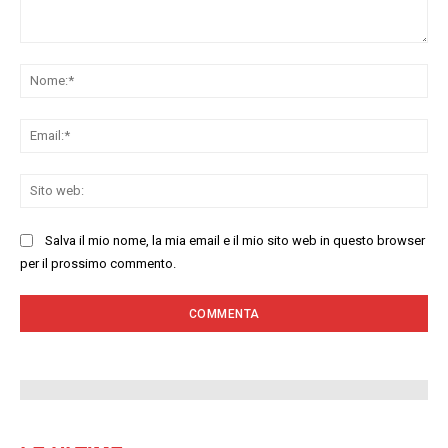
Commenta:
No
Ema
Sit
we
Salva il mio nome, la mia email e il mio sito web in questo browser
per il prossimo commento.