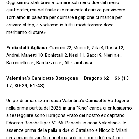
Oggi siamo stati bravi a tornare sul meno due dal meno
quattordici; ma nel finale ci è mancato il guizzo per vincere.
Torniamo in palestra per colmare il gap che ci manca per
arrivare al top, e vogliamo in tutti i modi tornare dove
meritiamo di stare».
Endiasfalti Agliana:
Giannini 22, Mucci 5, Zita 4, Rossi 12,
Andrei, Manetti 10, Bonistalli 2, Nesi 11, Bacci 9, Nieri n.e.,
Baroncelli n.e., Bardazzi n.e., All. Gambassi
Valentina’s Camicette Bottegone – Dragons 62 – 66 (13-
17, 30-29, 51-48)
Un po’ di amarezza in casa Valentina’s Camicette Bottegone
nella prima partita del 2025: in una “King” carica di entusiasmo,
a festeggiare sono i Dragons Prato del nostro ex capitano
Edoardo Banchelli per 62-66. Pesanti, in casa Valentina’s, le
assenze prima della palla a due di Catalano e Niccolò Milani
per acciacchi vari (in panchina solo per onor di firma), poi