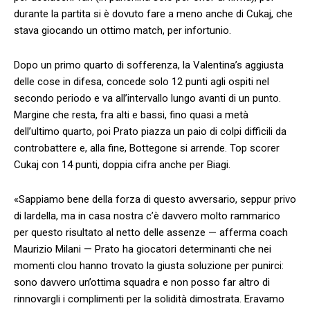
durante la partita si è dovuto fare a meno anche di Cukaj, che
stava giocando un ottimo match, per infortunio.
Dopo un primo quarto di sofferenza, la Valentina’s aggiusta
delle cose in difesa, concede solo 12 punti agli ospiti nel
secondo periodo e va all’intervallo lungo avanti di un punto.
Margine che resta, fra alti e bassi, fino quasi a metà
dell’ultimo quarto, poi Prato piazza un paio di colpi difficili da
controbattere e, alla fine, Bottegone si arrende. Top scorer
Cukaj con 14 punti, doppia cifra anche per Biagi.
«Sappiamo bene della forza di questo avversario, seppur privo
di lardella, ma in casa nostra c’è davvero molto rammarico
per questo risultato al netto delle assenze — afferma coach
Maurizio Milani — Prato ha giocatori determinanti che nei
momenti clou hanno trovato la giusta soluzione per punirci:
sono davvero un’ottima squadra e non posso far altro di
rinnovargli i complimenti per la solidità dimostrata. Eravamo