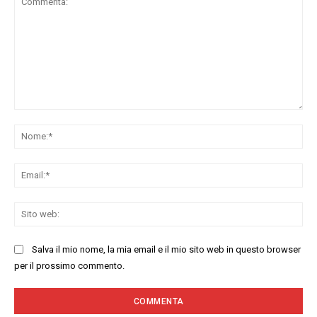
Commenta:
No
Ema
Sit
we
Salva il mio nome, la mia email e il mio sito web in questo browser
per il prossimo commento.