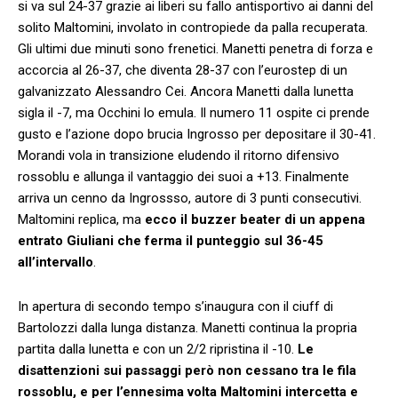
si va sul 24-37 grazie ai liberi su fallo antisportivo ai danni del
solito Maltomini, involato in contropiede da palla recuperata.
Gli ultimi due minuti sono frenetici. Manetti penetra di forza e
accorcia al 26-37, che diventa 28-37 con l’eurostep di un
galvanizzato Alessandro Cei. Ancora Manetti dalla lunetta
sigla il -7, ma Occhini lo emula. Il numero 11 ospite ci prende
gusto e l’azione dopo brucia Ingrosso per depositare il 30-41.
Morandi vola in transizione eludendo il ritorno difensivo
rossoblu e allunga il vantaggio dei suoi a +13. Finalmente
arriva un cenno da Ingrossso, autore di 3 punti consecutivi.
Maltomini replica, ma
ecco il buzzer beater di un appena
entrato Giuliani che ferma il punteggio sul 36-45
all’intervallo
.
In apertura di secondo tempo s’inaugura con il ciuff di
Bartolozzi dalla lunga distanza. Manetti continua la propria
partita dalla lunetta e con un 2/2 ripristina il -10.
Le
disattenzioni sui passaggi però non cessano tra le fila
rossoblu, e per l’ennesima volta Maltomini intercetta e