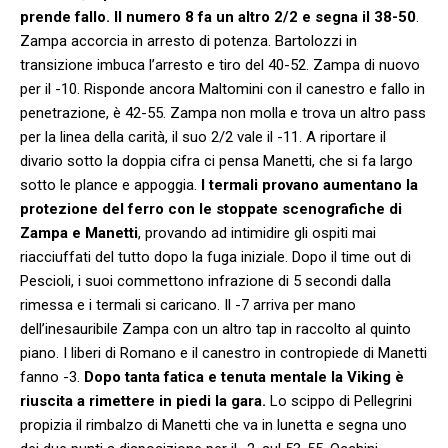
prende fallo. Il numero 8 fa un altro 2/2 e segna il 38-50
.
Zampa accorcia in arresto di potenza. Bartolozzi in
transizione imbuca l’arresto e tiro del 40-52. Zampa di nuovo
per il -10. Risponde ancora Maltomini con il canestro e fallo in
penetrazione, è 42-55. Zampa non molla e trova un altro pass
per la linea della carità, il suo 2/2 vale il -11. A riportare il
divario sotto la doppia cifra ci pensa Manetti, che si fa largo
sotto le plance e appoggia.
I termali provano aumentano la
protezione del ferro con le stoppate scenografiche di
Zampa e Manetti
, provando ad intimidire gli ospiti mai
riacciuffati del tutto dopo la fuga iniziale. Dopo il time out di
Pescioli, i suoi commettono infrazione di 5 secondi dalla
rimessa e i termali si caricano. Il -7 arriva per mano
dell’inesauribile Zampa con un altro tap in raccolto al quinto
piano. I liberi di Romano e il canestro in contropiede di Manetti
fanno -3.
Dopo tanta fatica e tenuta mentale la Viking è
riuscita a rimettere in piedi la gara.
Lo scippo di Pellegrini
propizia il rimbalzo di Manetti che va in lunetta e segna uno