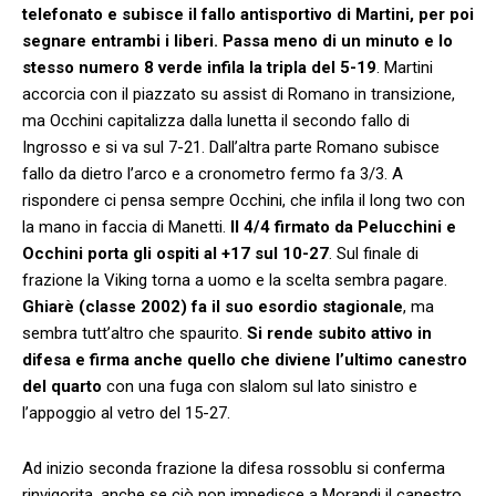
telefonato e subisce il fallo antisportivo di Martini, per poi
segnare entrambi i liberi. Passa meno di un minuto e lo
stesso numero 8 verde infila la tripla del 5-19
. Martini
accorcia con il piazzato su assist di Romano in transizione,
ma Occhini capitalizza dalla lunetta il secondo fallo di
Ingrosso e si va sul 7-21. Dall’altra parte Romano subisce
fallo da dietro l’arco e a cronometro fermo fa 3/3. A
rispondere ci pensa sempre Occhini, che infila il long two con
la mano in faccia di Manetti.
Il 4/4 firmato da Pelucchini e
Occhini porta gli ospiti al +17 sul 10-27
. Sul finale di
frazione la Viking torna a uomo e la scelta sembra pagare.
Ghiarè (classe 2002) fa il suo esordio stagionale
, ma
sembra tutt’altro che spaurito.
Si rende subito attivo in
difesa e firma anche quello che diviene l’ultimo canestro
del quarto
con una fuga con slalom sul lato sinistro e
l’appoggio al vetro del 15-27.
Ad inizio seconda frazione la difesa rossoblu si conferma
rinvigorita, anche se ciò non impedisce a Morandi il canestro