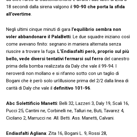
18 secondi dalla sirena valgono il
90-90 che porta la sfida
all’overtime
.
Negli ultimi cinque minuti di gara
l’equilibrio sembra non
voler abbandonare il PalaBetti
. Le due squadre iniziano così
come avevano finito: segnano in maniera alternata senza
riuscire a trovare la fuga.
L’Endiasfalti però, proprio sul più
bello, vede diversi tentativi fermarsi sul ferro
del canestro
prima della bomba realizzata da Daly che vale il 99-94. I
neroverdi non mollano e si rifanno sotto con un taglio di
Bogani che è però solo un’illusione prima del 2/2 dalla linea di
carità di Daly che vale il
definitivo 101-96
.
Abc Solettificio Manetti
: Belli 32, Lazzeri 3, Daly 19, Scali 16,
Pucci 25, Cantini ne, Corbinelli ne, Talluri ne, Buti, Tavarez 4,
Cicilano 2, Marrucci ne. All. Betti. Ass. Manetti, Calvani.
Endiasfalti Agliana
: Zita 16, Bogani L. 9, Rossi 28,