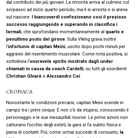
dal contributo dei più giovani. La rimonta arriva al culmine col
sorpasso ad inizio quarto periodo, ma lì si arresta e si arena
sul nascere.
I biancoverdi confezionano così il prezioso
successo raggiungendo e superando in classifica i
termali
, che sprofondano momentaneamente al
quarto e
penultimo posto del girone
. Sulla Viking grava inoltre
l’
infortunio di capitan Meini
, uscito dopo pochi minuti per
aggravio del risentimento muscolare. Come nota positiva, si
sottolinea l’
onorevole spirito mostrato dagli under
chiamati in causa da coach Cardelli
, su tutti gli esordienti
Christian Ghiarè
e
Alessandro Cei
.
CRONACA
Nonostante le condizioni precarie, capitan Meini scende in
campo tra i primi cinque. E non c’è da stupirsi, conoscendo il
personaggio e le sue inesauribili risorse. Le prime azioni non
catturano l’occhio degli esteti, la gara si fa subito fisica e
piena di contatti. Poi, come ormai succede di consueto,
la