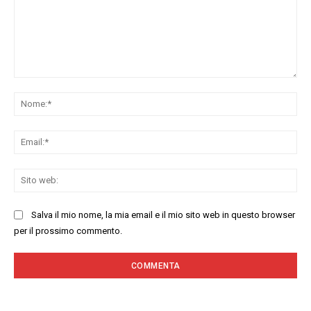
Commenta:
No
Ema
Sit
we
Salva il mio nome, la mia email e il mio sito web in questo browser
per il prossimo commento.