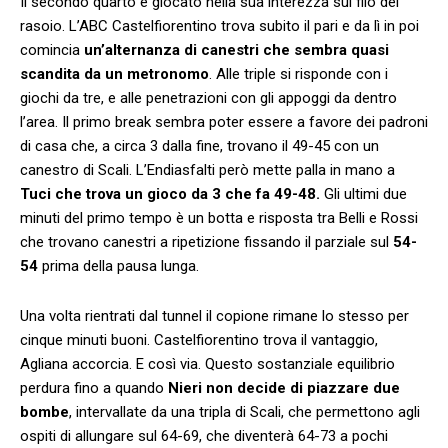
Il secondo quarto è giocato nella sua interezza sul filo del
rasoio. L’ABC Castelfiorentino trova subito il pari e da lì in poi
comincia
un’alternanza di canestri che sembra quasi
scandita da un metronomo
. Alle triple si risponde con i
giochi da tre, e alle penetrazioni con gli appoggi da dentro
l’area. Il primo break sembra poter essere a favore dei padroni
di casa che, a circa 3 dalla fine, trovano il 49-45 con un
canestro di Scali. L’Endiasfalti però mette palla in mano a
Tuci che trova un gioco da 3 che fa 49-48.
Gli ultimi due
minuti del primo tempo è un botta e risposta tra Belli e Rossi
che trovano canestri a ripetizione fissando il parziale sul
54-
54
prima della pausa lunga.
Una volta rientrati dal tunnel il copione rimane lo stesso per
cinque minuti buoni. Castelfiorentino trova il vantaggio,
Agliana accorcia. E così via. Questo sostanziale equilibrio
perdura fino a quando
Nieri non decide di piazzare due
bombe
, intervallate da una tripla di Scali, che permettono agli
ospiti di allungare sul 64-69, che diventerà 64-73 a pochi