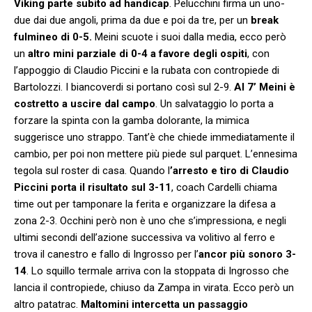
Viking parte subito ad handicap
. Pelucchini firma un uno-
due dai due angoli, prima da due e poi da tre, per un
break
fulmineo di 0-5.
Meini scuote i suoi dalla media, ecco però
un
altro mini parziale di 0-4 a favore degli ospiti
, con
l’appoggio di Claudio Piccini e la rubata con contropiede di
Bartolozzi. I biancoverdi si portano così sul 2-9.
Al 7’ Meini è
costretto a uscire dal campo
. Un salvataggio lo porta a
forzare la spinta con la gamba dolorante, la mimica
suggerisce uno strappo. Tant’è che chiede immediatamente il
cambio, per poi non mettere più piede sul parquet. L’ennesima
tegola sul roster di casa. Quando l
’arresto e tiro di Claudio
Piccini porta il risultato sul 3-11
, coach Cardelli chiama
time out per tamponare la ferita e organizzare la difesa a
zona 2-3. Occhini però non è uno che s’impressiona, e negli
ultimi secondi dell’azione successiva va volitivo al ferro e
trova il canestro e fallo di Ingrosso per l’
ancor più sonoro 3-
14
. Lo squillo termale arriva con la stoppata di Ingrosso che
lancia il contropiede, chiuso da Zampa in virata. Ecco però un
altro patatrac.
Maltomini intercetta un passaggio