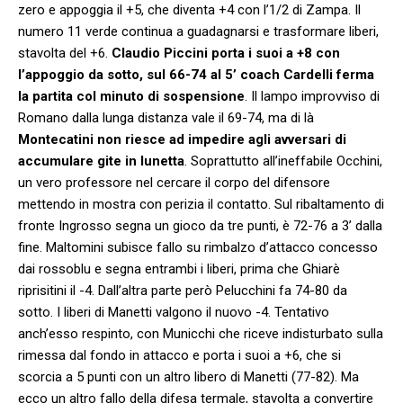
zero e appoggia il +5, che diventa +4 con l’1/2 di Zampa. Il
numero 11 verde continua a guadagnarsi e trasformare liberi,
stavolta del +6.
Claudio Piccini porta i suoi a +8 con
l’appoggio da sotto, sul 66-74 al 5’ coach Cardelli ferma
la partita col minuto di sospensione
. Il lampo improvviso di
Romano dalla lunga distanza vale il 69-74, ma di là
Montecatini non riesce ad impedire agli avversari di
accumulare gite in lunetta
. Soprattutto all’ineffabile Occhini,
un vero professore nel cercare il corpo del difensore
mettendo in mostra con perizia il contatto. Sul ribaltamento di
fronte Ingrosso segna un gioco da tre punti, è 72-76 a 3’ dalla
fine. Maltomini subisce fallo su rimbalzo d’attacco concesso
dai rossoblu e segna entrambi i liberi, prima che Ghiarè
riprisitini il -4. Dall’altra parte però Pelucchini fa 74-80 da
sotto. I liberi di Manetti valgono il nuovo -4. Tentativo
anch’esso respinto, con Municchi che riceve indisturbato sulla
rimessa dal fondo in attacco e porta i suoi a +6, che si
scorcia a 5 punti con un altro libero di Manetti (77-82). Ma
ecco un altro fallo della difesa termale, stavolta a convertire