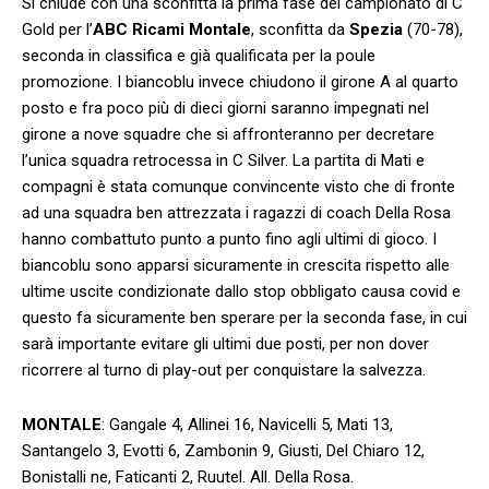
Si chiude con una sconfitta la prima fase del campionato di C
Gold per l’
ABC Ricami Montale
, sconfitta da
Spezia
(70-78),
seconda in classifica e già qualificata per la poule
promozione. I biancoblu invece chiudono il girone A al quarto
posto e fra poco più di dieci giorni saranno impegnati nel
girone a nove squadre che si affronteranno per decretare
l’unica squadra retrocessa in C Silver. La partita di Mati e
compagni è stata comunque convincente visto che di fronte
ad una squadra ben attrezzata i ragazzi di coach Della Rosa
hanno combattuto punto a punto fino agli ultimi di gioco. I
biancoblu sono apparsi sicuramente in crescita rispetto alle
ultime uscite condizionate dallo stop obbligato causa covid e
questo fa sicuramente ben sperare per la seconda fase, in cui
sarà importante evitare gli ultimi due posti, per non dover
ricorrere al turno di play-out per conquistare la salvezza.
MONTALE
: Gangale 4, Allinei 16, Navicelli 5, Mati 13,
Santangelo 3, Evotti 6, Zambonin 9, Giusti, Del Chiaro 12,
Bonistalli ne, Faticanti 2, Ruutel. All. Della Rosa.