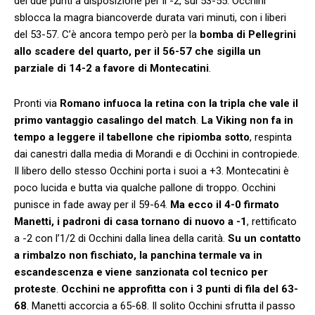
dei due punti a disposizione per il -2, sul 53-55. Occhini
sblocca la magra biancoverde durata vari minuti, con i liberi
del 53-57. C’è ancora tempo però per la
bomba di Pellegrini
allo scadere del quarto, per il 56-57 che sigilla un
parziale di 14-2 a favore di Montecatini
.
Pronti via
Romano infuoca la retina con la tripla che vale il
primo vantaggio casalingo del match
.
La Viking non fa in
tempo a leggere il tabellone che ripiomba sotto
, respinta
dai canestri dalla media di Morandi e di Occhini in contropiede.
Il libero dello stesso Occhini porta i suoi a +3. Montecatini è
poco lucida e butta via qualche pallone di troppo. Occhini
punisce in fade away per il 59-64.
Ma ecco il 4-0 firmato
Manetti, i padroni di casa tornano di nuovo a -1
, rettificato
a -2 con l’1/2 di Occhini dalla linea della carità.
Su un contatto
a rimbalzo non fischiato, la panchina termale va in
escandescenza e viene sanzionata col tecnico per
proteste
.
Occhini ne approfitta con i 3 punti di fila del 63-
68
. Manetti accorcia a 65-68. Il solito Occhini sfrutta il passo