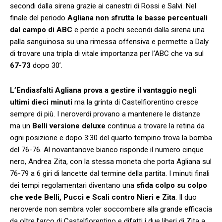
secondi dalla sirena grazie ai canestri di Rossi e Salvi. Nel
finale del periodo
Agliana non sfrutta le basse percentuali
dal campo di ABC
e perde a pochi secondi dalla sirena una
palla sanguinosa su una rimessa offensiva e permette a Daly
di trovare una tripla di vitale importanza per l’ABC che va sul
67-73
dopo 30’.
L’Endiasfalti Agliana prova a gestire il vantaggio negli
ultimi dieci minuti
ma la grinta di Castelfiorentino cresce
sempre di più. I neroverdi provano a mantenere le distanze
ma un
Belli versione deluxe
continua a trovare la retina da
ogni posizione e dopo 3:30 del quarto tempino trova la bomba
del 76-76. Al novantanove bianco risponde il numero cinque
nero, Andrea Zita, con la stessa moneta che porta Agliana sul
76-79 a 6 giri di lancette dal termine della partita. I minuti finali
dei tempi regolamentari diventano una
sfida colpo su colpo
che vede Belli, Pucci e Scali contro Nieri e Zita
. Il duo
neroverde non sembra voler soccombere alla grande efficacia
da oltre l’arco di Castelfiorentino e difatti i due liberi di Zita a