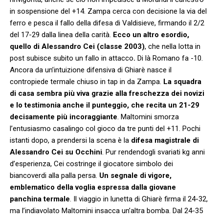
in sospensione del +14. Zampa cerca con decisione la via del
ferro e pesca il fallo della difesa di Valdisieve, firmando il 2/2
del 17-29 dalla linea della carità.
Ecco un altro esordio,
quello di Alessandro Cei (classe 2003)
, che nella lotta in
post subisce subito un fallo in attacco
.
Di là Romano fa -10.
Ancora da un’intuizione difensiva di Ghiarè nasce il
contropiede termale chiuso in tap in da Zampa.
La squadra
di casa sembra più viva grazie alla freschezza dei novizi
e lo testimonia anche il punteggio, che recita un 21-29
decisamente più incoraggiante
. Maltomini smorza
l’entusiasmo casalingo col gioco da tre punti del +11. Pochi
istanti dopo, a prendersi la scena è la
difesa magistrale di
Alessandro Cei su Occhini
. Pur rendendogli svariati kg anni
d’esperienza, Cei costringe il giocatore simbolo dei
biancoverdi alla palla persa.
Un segnale di vigore,
emblematico della voglia espressa dalla giovane
panchina termale
. Il viaggio in lunetta di Ghiarè firma il 24-32,
ma l’indiavolato Maltomini insacca un’altra bomba. Dal 24-35