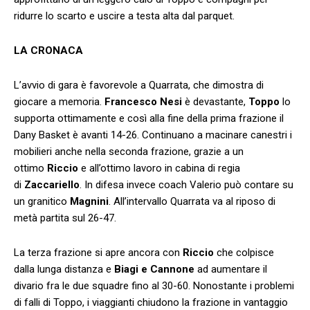
ridurre lo scarto e uscire a testa alta dal parquet.
LA CRONACA
L’avvio di gara è favorevole a Quarrata, che dimostra di
giocare a memoria.
Francesco
Nesi
è devastante,
Toppo
lo
supporta ottimamente e così alla fine della prima frazione il
Dany Basket è avanti 14-26. Continuano a macinare canestri i
mobilieri anche nella seconda frazione, grazie a un
ottimo
Riccio
e all’ottimo lavoro in cabina di regia
di
Zaccariello
. In difesa invece coach Valerio può contare su
un granitico
Magnini
. All’intervallo Quarrata va al riposo di
metà partita sul 26-47.
La terza frazione si apre ancora con
Riccio
che colpisce
dalla lunga distanza e
Biagi e Cannone
ad aumentare il
divario fra le due squadre fino al 30-60. Nonostante i problemi
di falli di Toppo, i viaggianti chiudono la frazione in vantaggio