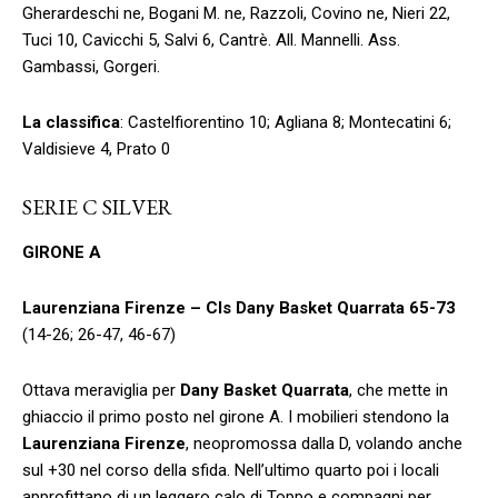
Gherardeschi ne, Bogani M. ne, Razzoli, Covino ne, Nieri 22,
Tuci 10, Cavicchi 5, Salvi 6, Cantrè. All. Mannelli. Ass.
Gambassi, Gorgeri.
La classifica
: Castelfiorentino 10; Agliana 8; Montecatini 6;
Valdisieve 4, Prato 0
SERIE C SILVER
GIRONE A
Laurenziana Firenze – Cls Dany Basket Quarrata
65-73
(14-26; 26-47, 46-67)
Ottava meraviglia per
Dany Basket Quarrata
, che mette in
ghiaccio il primo posto nel girone A. I mobilieri stendono la
Laurenziana Firenze
, neopromossa dalla D, volando anche
sul +30 nel corso della sfida. Nell’ultimo quarto poi i locali
approfittano di un leggero calo di Toppo e compagni per