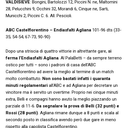
VALDISIEVE
: Bongini, Bartolozzi 12, Piccini N. ne, Maltomini
28, Pelucchini 9, Occhini 32, Morandi 6, Cinque ne, Sarti,
Municchi 2, Piccini C. 6. All. Pescioli.
ABC Castelfiorentino – Endiasfalti Agliana
101-96 dts (33-
35; 54-54; 67-73; 90-90)
Dopo una striscia di quattro vittorie in altrettante gare,
si
ferma l’Endiasfalti Agliana
. Al PalaBetti – da sempre terreno
ostico per tutti – sono i padroni di casa dell’ABC
Castelfiorentino ad avere la meglio al termine di un match
molto combattuto.
Non sono bastati infatti i quaranta
minuti regolamentari
all’ABC e ad Agliana per decretare un
vincitore ma è servito un overtime. Proprio nei cinque minuti
extra, Belli e compagni hanno avuto la meglio piazzando un
parziale di 11-6.
Da segnalare la prova di Belli (32 punti) e
Rossi (28 punti)
. Agliana rimane dunque a 8 punti e scala al
secondo posto in classifica avendo però due gare in meno
rispetto alla capolista Castelfiorentino.