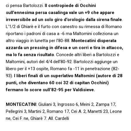
ci pensa Bartolozzi.
Il contropiede di Occhini
sull’ennesima persa casalinga vale un +9 che appare
irreversibile ad un solo giro d’orologio dalla sirena finale
.
L’1/2 di Ghiarè e il furto con canestro su rimessa di Romano
riportano i padroni di casa a -6 ma Maltomini colleziona un
altro viaggio in lunetta per l’80-88.
Montecatini disperata
azzarda un pressing in difesa e un corri e tira in attacco,
ma lo fa senza risultato
. Concede altri liberi a Bartolozzi e
Maltomini, autori del 4/4 dell’80-92. Bartolozzi aggiunge un
libero per il +13 ospite, Romano fa -11 in penetrazione (82-
93).
I liberi finali di un superlativo Maltomini (autore di 28
punti, che diventano 60 coi 32 di capitan Occhini)
fermano lo score sull’82-95 per Valdisieve.
MONTECATINI
: Giuliani 3, Ingrosso 6, Meini 2, Zampa 17,
Pellegrini 3, Martini 2, Romano 17, Cei A. 2, Manetti 23, Leone
ne, Cei F. ne, Ghiarè 7. All. Cardelli