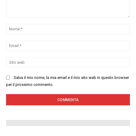
Commenta:
No
Ema
Sit
we
Salva il mio nome, la mia email e il mio sito web in questo browser
per il prossimo commento.