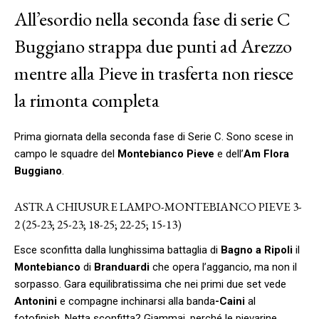
All’esordio nella seconda fase di serie C
Buggiano strappa due punti ad Arezzo
mentre alla Pieve in trasferta non riesce
la rimonta completa
Prima giornata della seconda fase di Serie C. Sono scese in
campo le squadre del
Montebianco Pieve
e dell’
Am Flora
Buggiano
.
ASTRA CHIUSURE LAMPO-MONTEBIANCO PIEVE 3-
2 (25-23; 25-23; 18-25; 22-25; 15-13)
Esce sconfitta dalla lunghissima battaglia di
Bagno a Ripoli
il
Montebianco
di
Branduardi
che opera l’aggancio, ma non il
sorpasso. Gara equilibratissima che nei primi due set vede
Antonini
e compagne inchinarsi alla banda
-Caini
al
fotofinish. Netta sconfitta? Giammai, perché le pievarine