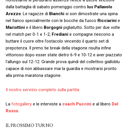
dalla battaglia di sabato pomeriggio contro
Ius Pallavolo
Arezzo
. Le ragazze di
Bianchi
si son dimostrate una spina
nel fianco specialmente con le bocche da fuoco
Ricciarini
e
Mariottini
e il libero
Borgogni
pigliatutto. Sotto per due volte
nel match per 0-1 e 1-2,
Frediani
e compagne riescono a
buttare il cuore oltre l’ostacolo vincendo il quarto set di
prepotenza. Il primo tie break della stagione risulta infine
vittorioso dopo esser state dietro 6-9 e 10-12 e aver piazzato
l’allungo sul 12-12. Grande prova quindi del collettivo gialloblu
capace di non abbassare mai la guardia e mostrarsi pronto
alla prima maratona stagione.
Il nostro servizio completo sulla partita.
La
fotogallery
e le interviste a
coach Puccini
e al libero
Del
Rosso
.
IL PROSSIMO TURNO