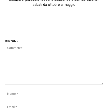
sabati da ottobre a maggio
RISPONDI
Commenta:
No
Ema