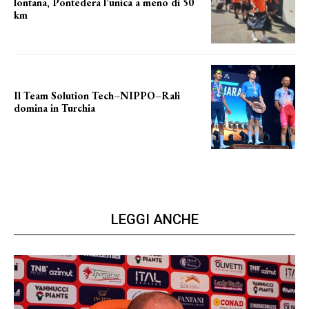
lontana, Pontedera l’unica a meno di 50
km
le distanze da percorrere
Il Team Solution Tech–NIPPO–Rali
domina in Turchia
ottimi risultati
LEGGI ANCHE