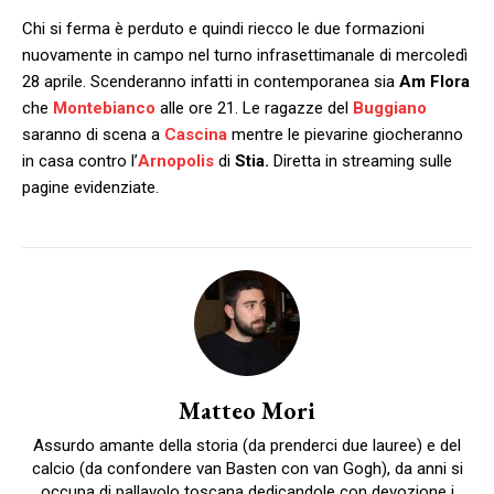
Chi si ferma è perduto e quindi riecco le due formazioni
nuovamente in campo nel turno infrasettimanale di mercoledì
28 aprile. Scenderanno infatti in contemporanea sia
Am Flora
che
Montebianco
alle ore 21. Le ragazze del
Buggiano
saranno di scena a
Cascina
mentre le pievarine giocheranno
in casa contro l’
Arnopolis
di
Stia.
Diretta in streaming sulle
pagine evidenziate.
Matteo Mori
Assurdo amante della storia (da prenderci due lauree) e del
calcio (da confondere van Basten con van Gogh), da anni si
occupa di pallavolo toscana dedicandole con devozione i