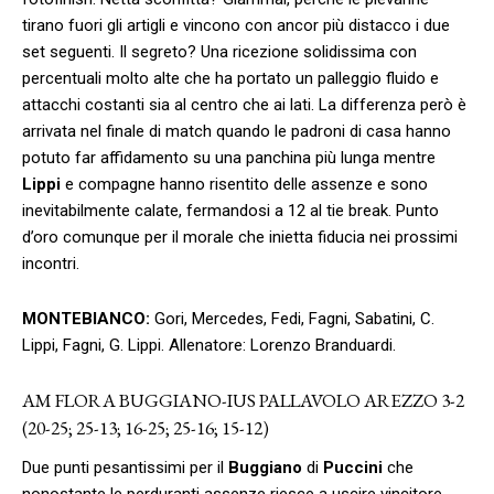
tirano fuori gli artigli e vincono con ancor più distacco i due
set seguenti. Il segreto? Una ricezione solidissima con
percentuali molto alte che ha portato un palleggio fluido e
attacchi costanti sia al centro che ai lati. La differenza però è
arrivata nel finale di match quando le padroni di casa hanno
potuto far affidamento su una panchina più lunga mentre
Lippi
e compagne hanno risentito delle assenze e sono
inevitabilmente calate, fermandosi a 12 al tie break. Punto
d’oro comunque per il morale che inietta fiducia nei prossimi
incontri.
MONTEBIANCO:
Gori, Mercedes, Fedi, Fagni, Sabatini, C.
Lippi, Fagni, G. Lippi. Allenatore: Lorenzo Branduardi.
AM FLORA BUGGIANO-IUS PALLAVOLO AREZZO 3-2
(20-25; 25-13; 16-25; 25-16; 15-12)
Due punti pesantissimi per il
Buggiano
di
Puccini
che
nonostante le perduranti assenze riesce a uscire vincitore