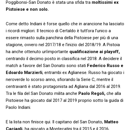
Poggibonsi-San Donato è stata una sfida tra
moltissimi ex
Pistoiese e non solo.
Come detto Indiani è forse quello che in arancione ha lasciato
i ricordi migliori. Il tecnico di Certaldo è tutt’ora l’unico a
essere rimasto sulla panchina della Pistoiese per più di una
stagione, ovvero nel 2017/18 e l’inizio del 2018/19. A Pistoia
ha anche ottenuto un’importante
qualificazione ai playoff,
centrando il decimo posto in classifica nel 2018. A decidere il
match a favore del San Donato sono stati
Federico Russo e
Edoardo Marzierli
, entrambi ex Aglianese. Russo ha giocato i
neroverde lo scorso anno, sfiorando la Serie C, mentre il
centravanti è stato protagonista ad Agliana dal 2016 al 2019.
Tra le fila del San Donato milita anche
Paolo Regoli,
che alla
Pistoiese ha giocato dal 2017 al 2019 proprio sotto la guida di
Paolo Indiani.
E la lista non finisce qui. Il capitano del San Donato,
Matteo
Caciagli,
ha giocato a Montecatini tra il 2015 e il 2016,