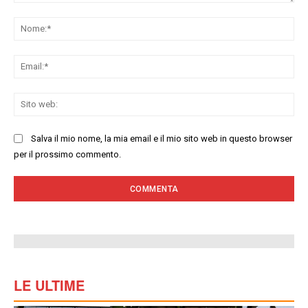
Commenta:
No
Ema
Sit
we
Salva il mio nome, la mia email e il mio sito web in questo browser
per il prossimo commento.
LE ULTIME