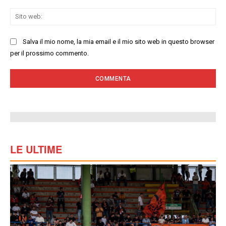
Sit
we
Salva il mio nome, la mia email e il mio sito web in questo browser
per il prossimo commento.
LE ULTIME