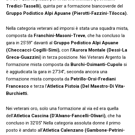
Tredici-Tasselli
), quinta per a formazione biancoverde del
Gruppo Podistico Alpi Apuane (Pierotti-Fazzini-Tilocca).
Nella categoria veterani ad imporsi è stata una squadra mista,
composta da
Franchini-Masoni-Treve
, che ha concluso la
gara in 25’59’’ davanti al
Gruppo Podistico Alpi Apuane
(Checcacci-Cogilli-Simi)
, con
l’Aurora Montale (Dessì-La
Greca-Guazzini
) in terza posizione. Nei Veterani Argento la
formazione mista composta da
Burchi-Osimanti-Cupolo
si
è aggiudicata la gara in 27’34’’, seconda ancora una
formazione mista composta da
Petrillo-Orsi-Frediani
Francesco
e terza l’
Atletica Pistoia (Del Maestro-Di Vita-
Burchietti.
Nei veterani oro, solo una formazione al via ed era quella
dell’
Atletica Cascina
(D’Alvano-Fancelli-Olivari)
, che ha
concluso in 32’05’’ Nella categoria assoluta donne il primo
posto è andato all’
Atletica Calenzano (Gambone-Petrini-