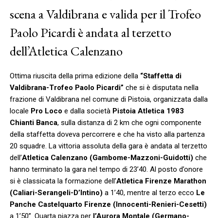
scena a Valdibrana e valida per il Trofeo
Paolo Picardi è andata al terzetto
dell’Atletica Calenzano
Ottima riuscita della prima edizione della
“Staffetta di
Valdibrana-Trofeo Paolo Picardi”
che si è disputata nella
frazione di Valdibrana nel comune di Pistoia, organizzata dalla
locale
Pro Loco
e dalla società
Pistoia Atletica 1983
Chianti Banca
, sulla distanza di 2 km che ogni componente
della staffetta doveva percorrere e che ha visto alla partenza
20 squadre. La vittoria assoluta della gara è andata al terzetto
dell’
Atletica Calenzano (Gambome-Mazzoni-Guidotti)
che
hanno terminato la gara nel tempo di 23’40. Al posto d’onore
si è classicata la formazione dell’
Atletica Firenze Marathon
(Caliari-Serangeli-D’Intino)
a 1’40, mentre al terzo ecco
Le
Panche Castelquarto Firenze (Innocenti-Renieri-Cesetti)
a 1’50’’. Quarta piazza per
l’Aurora Montale (Germano-