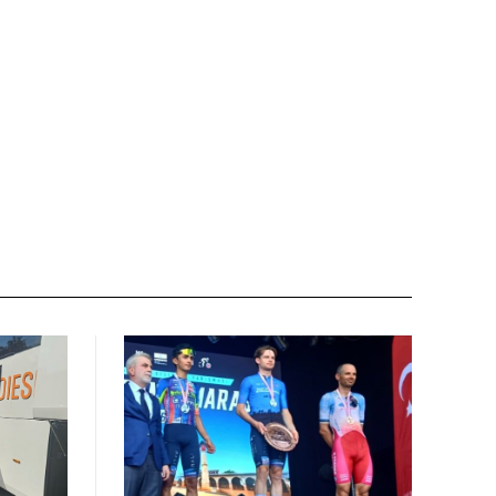
Sito
web: