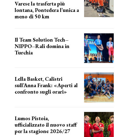
Varese la trasferta più
lontana, Pontedera l’unica a
meno di 50 km
le distanze da percorrere
Il Team Solution Tech–
NIPPO–Rali domina in
Turchia
ottimi risultati
Lella Basket, Calistri
sull’Anna Frank: «Aperti al
confronto sugli orari»
l'incognita impianti
Lumos Pistoia,
ufficializzato il nuovo staff
per la stagione 2026/27
LA COMPOSIZIONE